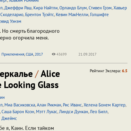
берг
,
Хоаким Роннинг
пп
,
Джеффри Раш
,
Кира Найтли
,
Орландо Блум
,
Стивен Грэм
,
Хавьер
 Скоделарио
,
Брентон Туэйтс
,
Кевин МакНелли
,
Голшифте
эвид Уэнэм
. Но смерть благородного
ерно огорчила меня.
Приключения
,
США
,
2017
43699
21.09.2017
зеркалье
/
Alice
Рейтинг Экслера:
6.5
 Looking Glass
ин
пп
,
Миа Васиковска
,
Алан Рикман
,
Рис Иванс
,
Хелена Бонем Картер
,
,
Саша Барон Коэн
,
Мэтт Лукас
,
Линдси Дункан
,
Лео Билл
,
н Джеймс
е я, Каин. Если тайком