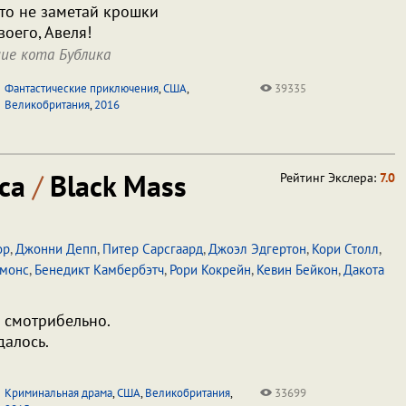
то не заметай крошки
воего, Авеля!
ие кота Бублика
Фантастические приключения
,
США
,
39335
Великобритания
,
2016
сса
/
Black Mass
Рейтинг Экслера:
7.0
ор
,
Джонни Депп
,
Питер Сарсгаард
,
Джоэл Эдгертон
,
Кори Столл
,
монс
,
Бенедикт Камбербэтч
,
Рори Кокрейн
,
Кевин Бейкон
,
Дакота
е смотрибельно.
далось.
Криминальная драма
,
США
,
Великобритания
,
33699