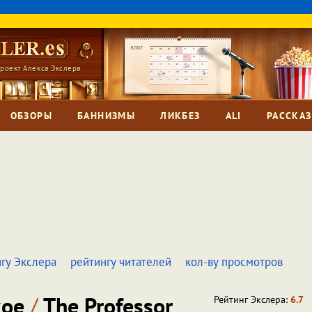
роект Алекса Экслера
ОБЗОРЫ
БАННИЗМЫ
ЛИКБЕЗ
ALI
РАССКА
гу Экслера
рейтингу читателей
кол-ву просмотров
кое
/
The Professor
Рейтинг Экслера:
6.7