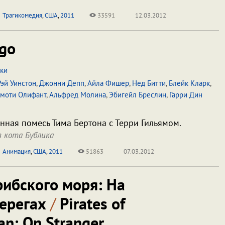
Трагикомедия
,
США
,
2011
33591
12.03.2012
go
ски
Рэй Уинстон
,
Джонни Депп
,
Айла Фишер
,
Нед Битти
,
Блейк Кларк
,
имоти Олифант
,
Альфред Молина
,
Эбигейл Бреслин
,
Гарри Дин
ная помесь Тима Бертона с Терри Гильямом.
 кота Бублика
Анимация
,
США
,
2011
51863
07.03.2012
ибского моря: На
берегах
/
Pirates of
an: On Stranger