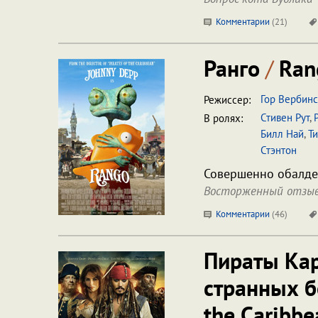
Комментарии
(
21
)
Ранго
/
Ran
Гор Вербин
Режиссер:
Стивен Рут
,
В ролях:
Билл Най
,
Т
Стэнтон
Совершенно обалден
Восторженный отзыв
Комментарии
(
46
)
Пираты Кар
странных 
the Caribbe