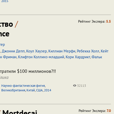
2015
ство
/
Рейтинг Экслера:
5.5
nce
тер
и
,
Джонни Депп
,
Коул Хаузер
,
Киллиан Мерфи
,
Ребекка Холл
,
Кейт
н Фриман
,
Клифтон Коллинз-младший
,
Кори Хардрикт
,
Фальк
отратили $100 миллионов?!!
лика
Научно-фантастическая фигня
,
32113
Великобритания
,
Китай
,
США
,
2014
/
Mortdecai
Рейтинг Экслера:
7.0