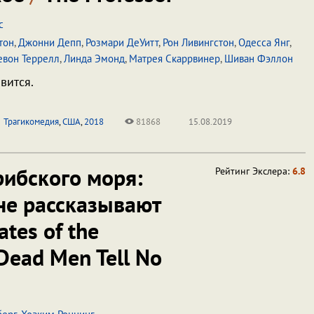
с
тон
,
Джонни Депп
,
Розмари ДеУитт
,
Рон Ливингстон
,
Одесса Янг
,
евон Террелл
,
Линда Эмонд
,
Матрея Скаррвинер
,
Шиван Фэллон
вится.
Трагикомедия
,
США
,
2018
81868
15.08.2019
ибского моря:
Рейтинг Экслера:
6.8
не рассказывают
ates of the
Dead Men Tell No