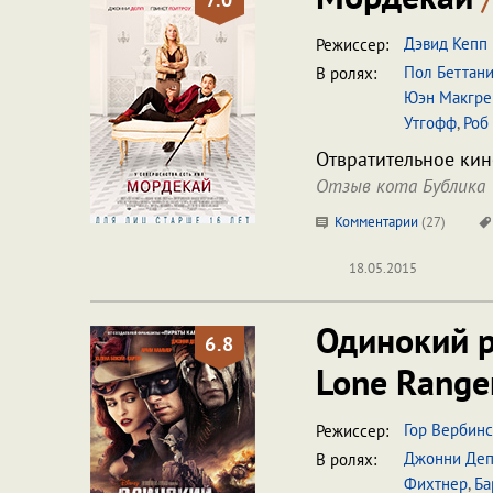
Дэвид Кепп
Режиссер:
Пол Беттан
В ролях:
Юэн Макгре
Утгофф
,
Роб
Отвратительное кин
Отзыв кота Бублика
Комментарии
(
27
)
18.05.2015
Одинокий 
6.8
Lone Range
Гор Вербин
Режиссер:
Джонни Де
В ролях:
Фихтнер
,
Ба