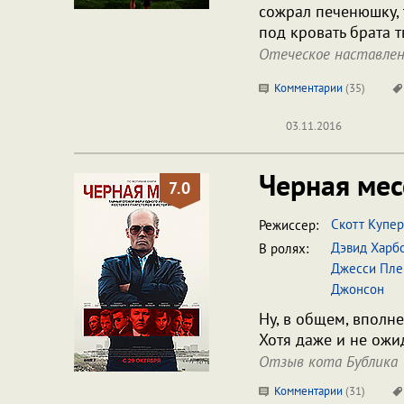
сожрал печенюшку, 
под кровать брата т
Отеческое наставлен
Комментарии
(
35
)
03.11.2016
Черная ме
7.0
Скотт Купер
Режиссер:
Дэвид Харб
В ролях:
Джесси Пле
Джонсон
Ну, в общем, вполн
Хотя даже и не ожи
Отзыв кота Бублика
Комментарии
(
31
)