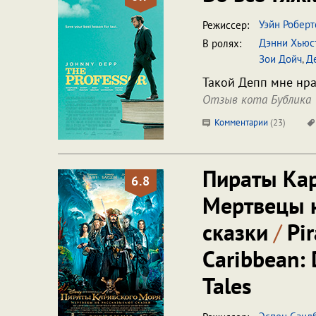
Уэйн Роберт
Режиссер:
Дэнни Хьюс
В ролях:
Зои Дойч
,
Д
Такой Депп мне нра
Отзыв кота Бублика
Комментарии
(
23
)
Пираты Кар
6.8
Мертвецы 
сказки
/
Pir
Caribbean: 
Tales