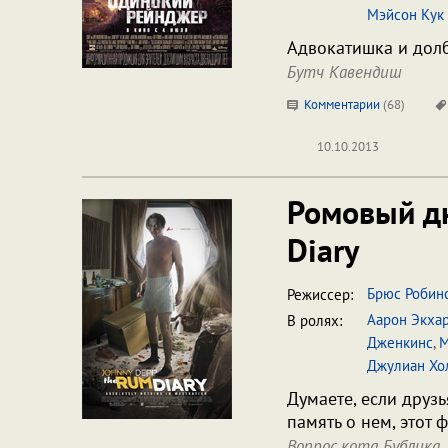
Мэйсон Кук
Адвокатишка и дол
Бутч Кавендиш
Комментарии
(
68
)
10.10.2013
Ромовый д
Diary
Брюс Робин
Режиссер:
Аарон Экхар
В ролях:
Дженкинс
,
М
Джулиан Хо
Думаете, если друз
память о нем, этот
Вопрос кота Бублика