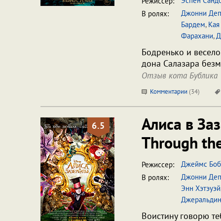
Эспен Санд
Режиссер:
Джонни Де
В ролях:
Бардем
,
Кая
Фарахани
,
Д
Бодренько и весело
дона Салазара безм
Отзыв кота Бублика
Комментарии
(
34
)
Алиса в За
6.5
Through the
Джеймс Боб
Режиссер:
Джонни Де
В ролях:
Энн Хэтэуэй
Джеральди
Воистину говорю теб