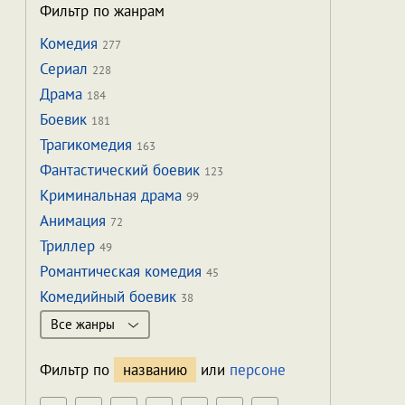
Фильтр по жанрам
Комедия
277
Сериал
228
Драма
184
Боевик
181
Трагикомедия
163
Фантастический боевик
123
Криминальная драма
99
Анимация
72
Триллер
49
Романтическая комедия
45
Комедийный боевик
38
Все жанры
Фильтр по
названию
или
персоне