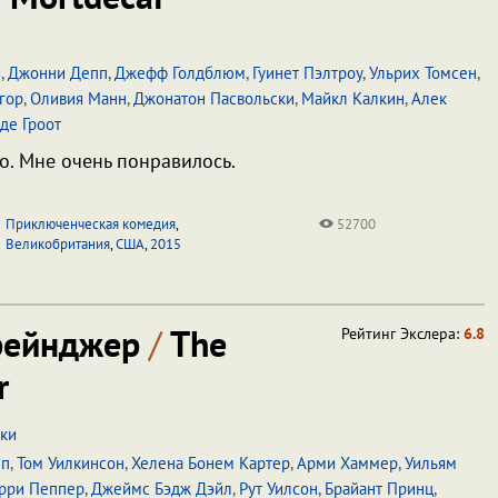
и
,
Джонни Депп
,
Джефф Голдблюм
,
Гуинет Пэлтроу
,
Ульрих Томсен
,
гор
,
Оливия Манн
,
Джонатон Пасвольски
,
Майкл Калкин
,
Алек
 де Гроот
о. Мне очень понравилось.
Приключенческая комедия
,
52700
Великобритания
,
США
,
2015
рейнджер
/
The
Рейтинг Экслера:
6.8
r
ски
пп
,
Том Уилкинсон
,
Хелена Бонем Картер
,
Арми Хаммер
,
Уильям
рри Пеппер
,
Джеймс Бэдж Дэйл
,
Рут Уилсон
,
Брайант Принц
,