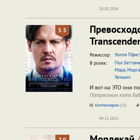
28.01.2016
Превосход
5.5
Transcende
Уолли Пфис
Режиссер:
Пол Беттан
В ролях:
Мара
,
Морга
Хеншел
И вот на ЭТО они п
Потрясение кота Буб
Комментарии
(
22
)
04.11.2015
Мордекай
7.0