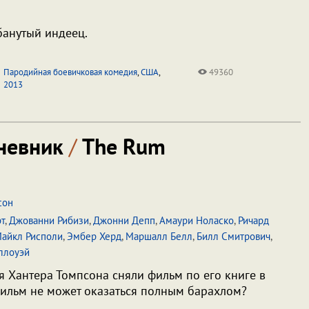
банутый индеец.
Пародийная боевичковая комедия
,
США
,
49360
2013
невник
/
The Rum
сон
т
,
Джованни Рибизи
,
Джонни Депп
,
Амаури Ноласко
,
Ричард
айкл Рисполи
,
Эмбер Херд
,
Маршалл Белл
,
Билл Смитрович
,
ллоуэй
ья Хантера Томпсона сняли фильм по его книге в
 фильм не может оказаться полным барахлом?