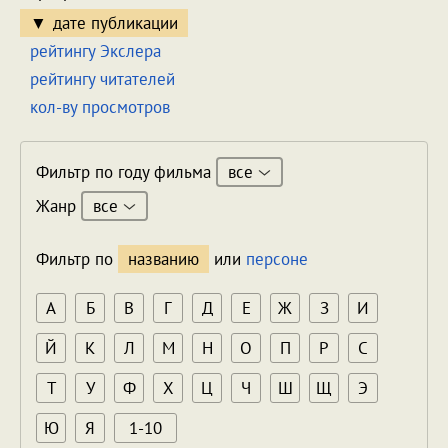
дате публикации
рейтингу Экслера
рейтингу читателей
кол-ву просмотров
все
Фильтр по году фильма
все
Жанр
Фильтр по
названию
или
персоне
А
Б
В
Г
Д
Е
Ж
З
И
Й
К
Л
М
Н
О
П
Р
С
Т
У
Ф
Х
Ц
Ч
Ш
Щ
Э
Ю
Я
1-10