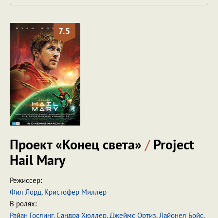
7.5
Проект «Конец света»
/
Project
Hail Mary
Режиссер:
Фил Лорд
,
Кристофер Миллер
В ролях:
Райан Гослинг
,
Сандра Хюллер
,
Джеймс Ортиз
,
Лайонел Бойс
,