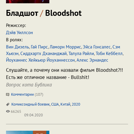
Бладшот
/
Bloodshot
Режиссер:
Дэйв Уиллсон
В ролях:
Вин Дизель
,
Гай Пирс
,
Ламорн Моррис
,
Эйса Гонсалес
,
Сэм
Хьюэн
,
Сиддхартх Дхананджай
,
Талула Райли
,
Тоби Кеббелл
,
Йоуханнес Хейкьюр Йоуханнессон
,
Алекс Эрнандеc
Слушайте, а почему они назвали фильм Bloodshot?!!
Есть же отличное название - Bullshit!
Вопрос кота Бублика
Комментарии
(
107
)
Комиксоидный боевик
,
США
,
Китай
,
2020
66265
09.04.2020