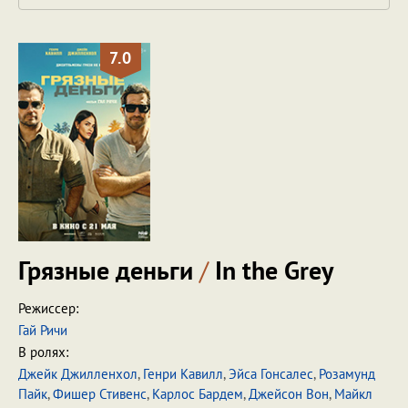
7.0
Грязные деньги
/
In the Grey
Режиссер:
Гай Ричи
В ролях:
Джейк Джилленхол
,
Генри Кавилл
,
Эйса Гонсалес
,
Розамунд
Пайк
,
Фишер Стивенс
,
Карлос Бардем
,
Джейсон Вон
,
Майкл