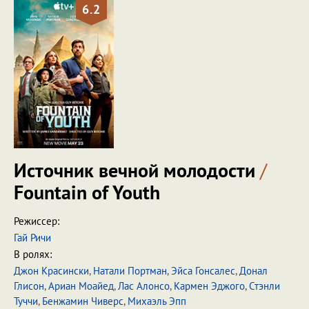
6.2
Источник вечной молодости
/
Fountain of Youth
Режиссер:
Гай Ричи
В ролях:
Джон Красински
,
Натали Портман
,
Эйса Гонсалес
,
Донал
Глисон
,
Ариан Моайед
,
Лас Алонсо
,
Кармен Эджого
,
Стэнли
Туччи
,
Бенжамин Чиверс
,
Михаэль Эпп