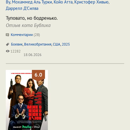
Ву
,
Мохаммед Аль Турки
,
Койо Атта
,
Кристофер Хивью
,
Даррелл Д’Силва
Туповато, но бодренько.
Отзыв кота Бублика
Комментарии
(
28
)
Боевик
,
Великобритания
,
США
,
2025
12282
18.06.2026
6.0