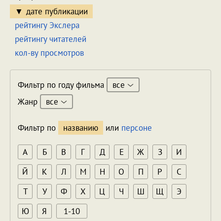
дате публикации
рейтингу Экслера
рейтингу читателей
кол-ву просмотров
все
Фильтр по году фильма
все
Жанр
Фильтр по
названию
или
персоне
А
Б
В
Г
Д
Е
Ж
З
И
Й
К
Л
М
Н
О
П
Р
С
Т
У
Ф
Х
Ц
Ч
Ш
Щ
Э
Ю
Я
1-10