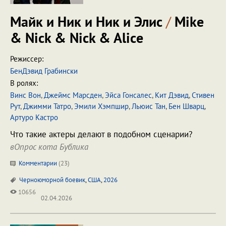
Майк и Ник и Ник и Элис
/
Mike
& Nick & Nick & Alice
Режиссер:
БенДэвид Грабински
В ролях:
Винс Вон
,
Джеймс Марсден
,
Эйса Гонсалес
,
Кит Дэвид
,
Стивен
Рут
,
Джимми Татро
,
Эмили Хэмпшир
,
Льюис Тан
,
Бен Шварц
,
Артуро Кастро
Что такие актеры делают в подобном сценарии?
вОпрос кота Бублика
Комментарии
(
23
)
Черноюморной боевик
,
США
,
2026
10656
02.04.2026