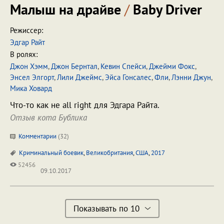
Малыш на драйве
/
Baby Driver
Режиссер:
Эдгар Райт
В ролях:
Джон Хэмм
,
Джон Бернтал
,
Кевин Спейси
,
Джейми Фокс
,
Энсел Элгорт
,
Лили Джеймс
,
Эйса Гонсалес
,
Фли
,
Лэнни Джун
,
Мика Ховард
Что-то как не all right для Эдгара Райта.
Отзыв кота Бублика
Комментарии
(
32
)
Криминальный боевик
,
Великобритания
,
США
,
2017
52456
09.10.2017
Показывать по 10