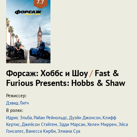
7.7
Форсаж: Хоббс и Шоу
/
Fast &
Furious Presents: Hobbs & Shaw
Режиссер:
Дэвид Литч
В ролях:
Идрис Эльба
,
Райан Рейнольдс
,
Дуэйн Джонсон
,
Клифф
Кертис
,
Джейсон Стэйтем
,
Эдди Марсан
,
Хелен Миррен
,
Эйса
Гонсалес
,
Ванесса Кирби
,
Элиана Суа