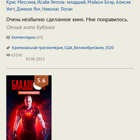
Крис Мессина
,
Исайя Уитлок- младший
,
Мэйкон Блэр
,
Алисия
Уитт
,
Дэмиэн Янг
,
Николас Логан
Очень необычно сделанное кино. Мне понравилось.
Отзыв кота Бублика
Комментарии
(
83
)
Криминальная трагикомедия
,
США
,
Великобритания
,
2020
63590
30.06.2022
5.6