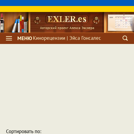
Кинорецензии | Эйса Гонсалес
МЕНЮ
Сортировать по: