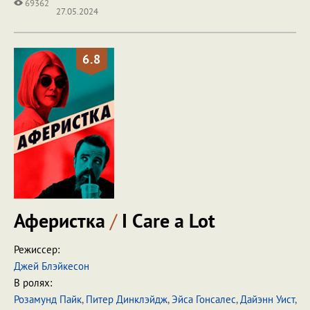
69362
27.05.2024
6.8
Аферистка
/
I Care a Lot
Режиссер:
Джей Блэйкесон
В ролях:
Розамунд Пайк
,
Питер Динклэйдж
,
Эйса Гонсалес
,
Дайэнн Уист
,