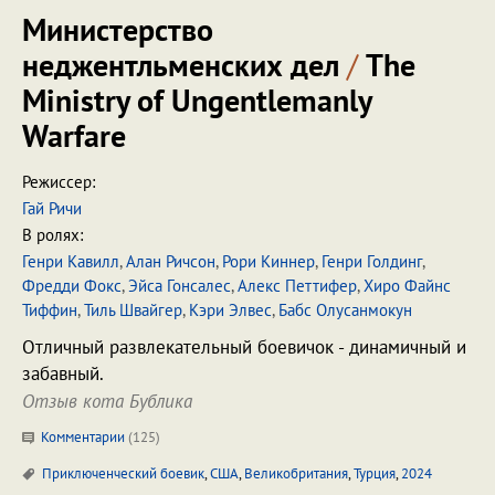
Министерство
неджентльменских дел
/
The
Ministry of Ungentlemanly
Warfare
Режиссер:
Гай Ричи
В ролях:
Генри Кавилл
,
Алан Ричсон
,
Рори Киннер
,
Генри Голдинг
,
Фредди Фокс
,
Эйса Гонсалес
,
Алекс Петтифер
,
Хиро Файнс
Тиффин
,
Тиль Швайгер
,
Кэри Элвес
,
Бабс Олусанмокун
Отличный развлекательный боевичок - динамичный и
забавный.
Отзыв кота Бублика
Комментарии
(
125
)
Приключенческий боевик
,
США
,
Великобритания
,
Турция
,
2024