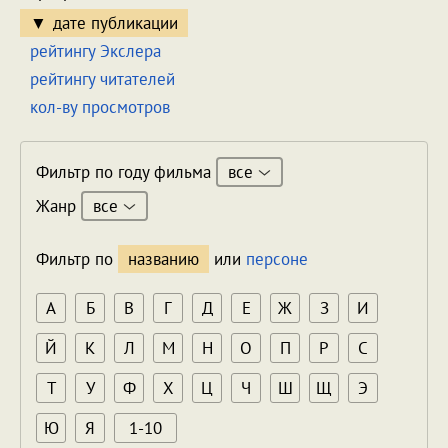
дате публикации
рейтингу Экслера
рейтингу читателей
кол-ву просмотров
все
Фильтр по году фильма
все
Жанр
Фильтр по
названию
или
персоне
А
Б
В
Г
Д
Е
Ж
З
И
Й
К
Л
М
Н
О
П
Р
С
Т
У
Ф
Х
Ц
Ч
Ш
Щ
Э
Ю
Я
1-10