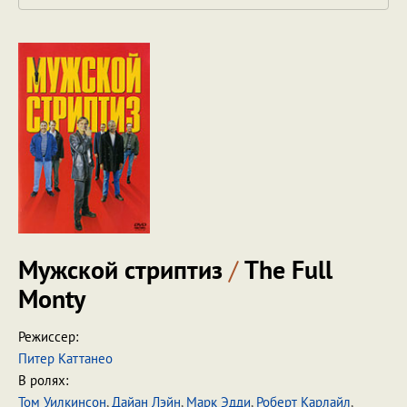
Мужской стриптиз
/
The Full
Monty
Режиссер:
Питер Каттанео
В ролях:
Том Уилкинсон
,
Дайан Лэйн
,
Марк Эдди
,
Роберт Карлайл
,