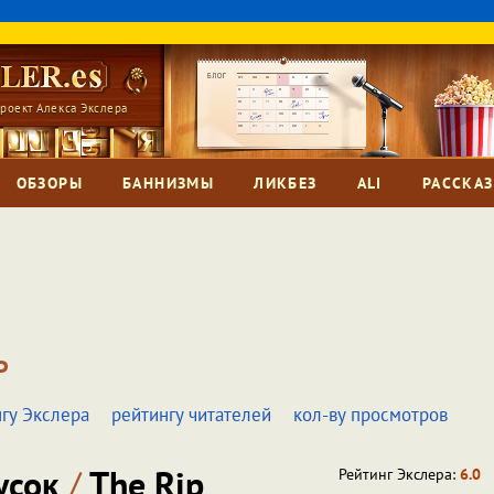
роект Алекса Экслера
ОБЗОРЫ
БАННИЗМЫ
ЛИКБЕЗ
ALI
РАССКА
Р
гу Экслера
рейтингу читателей
кол-ву просмотров
усок
/
The Rip
Рейтинг Экслера:
6.0