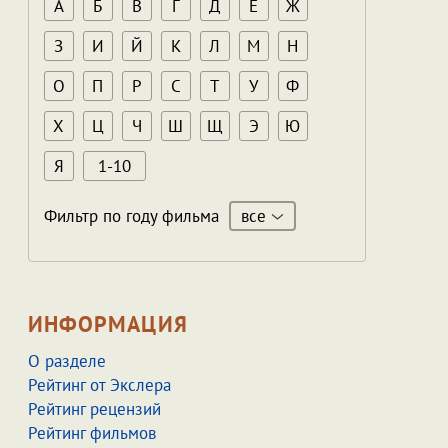
А
Б
В
Г
Д
Е
Ж
З
И
Й
К
Л
М
Н
О
П
Р
С
Т
У
Ф
Х
Ц
Ч
Ш
Щ
Э
Ю
Я
1-10
все
Фильтр по году фильма
ИНФОРМАЦИЯ
О разделе
Рейтинг от Экслера
Рейтинг рецензий
Рейтинг фильмов