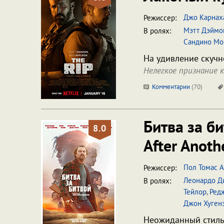
Джо Карнах
Режиссер:
Мэтт Дэймо
В ролях:
Сандино Мо
На удивление скучн
Нелегкое признание 
Комментарии
(
70
)
Битва за б
8.0
After Anoth
Пол Томас 
Режиссер:
Леонардо Д
В ролях:
Тейлор
,
Ред
Джон Хуген
Неожиданный стиль 