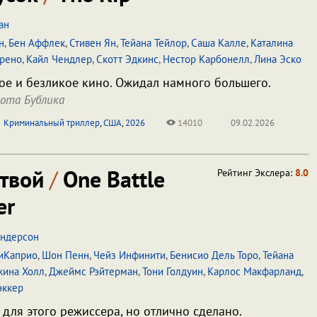
ан
н
,
Бен Аффлек
,
Стивен Ян
,
Тейана Тейлор
,
Саша Калле
,
Каталина
рено
,
Кайл Чендлер
,
Скотт Эдкинс
,
Нестор Карбонелл
,
Лина Эско
ое и безликое кино. Ожидал намного большего.
кота Бублика
Криминальный триллер
,
США
,
2026
14010
09.02.2026
итвой
/
One Battle
Рейтинг Экслера:
8.0
er
Андерсон
иКаприо
,
Шон Пенн
,
Чейз Инфинити
,
Бенисио Дель Торо
,
Тейана
жина Холл
,
Джеймс Рэйтерман
,
Тони Голдуин
,
Карлос Макфарланд
,
эккер
для этого режиссера, но отлично сделано.