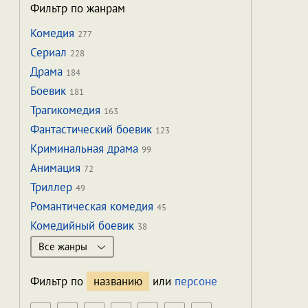
Фильтр по жанрам
Комедия
277
Сериал
228
Драма
184
Боевик
181
Трагикомедия
163
Фантастический боевик
123
Криминальная драма
99
Анимация
72
Триллер
49
Романтическая комедия
45
Комедийный боевик
38
Все жанры
Фильтр по
названию
или
персоне