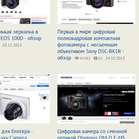
ькая зеркалка в
Первая в мире цифровая
 EOS 100D - обзор
полнокадровая компактная
фотокамера с несъемным
03.12.2013
объективом Sony DSC-RX1R -
обзор
41461
62
24.10.2013
для блогера -
Цифровая камера со сменной
laxy Camera
оптикой Olympus OM-D E-M5