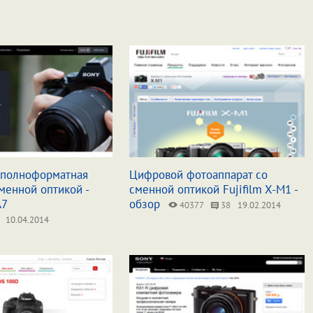
 полноформатная
Цифровой фотоаппарат со
менной оптикой -
сменной оптикой Fujifilm X-M1 -
A7
обзор
40377
38
19.02.2014
10.04.2014