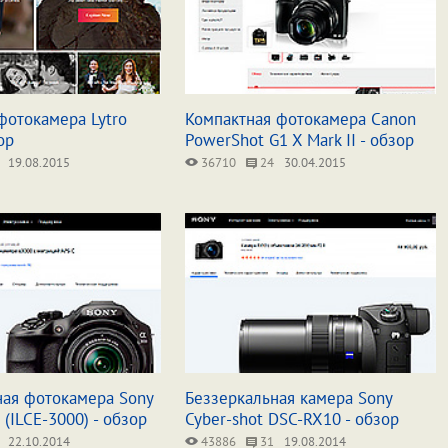
фотокамера Lytro
Компактная фотокамера Canon
ор
PowerShot G1 X Mark II - обзор
19.08.2015
36710
24
30.04.2015
ная фотокамера Sony
Беззеркальная камера Sony
 (ILCE-3000) - обзор
Cyber-shot DSC-RX10 - обзор
22.10.2014
43886
31
19.08.2014