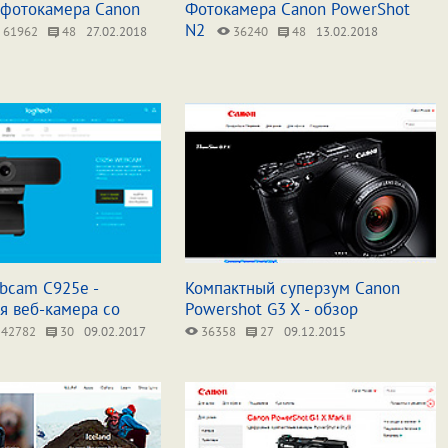
 фотокамера Canon
Фотокамера Canon PowerShot
N2
61962
48
27.02.2018
36240
48
13.02.2018
bcam C925e -
Компактный суперзум Canon
я веб-камера со
Powershot G3 X - обзор
42782
30
09.02.2017
36358
27
09.12.2015