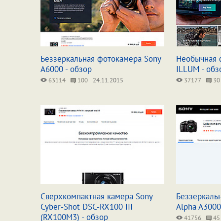
Беззеркальная фотокамера Sony
Необычная 
A6000 - обзор
ILLUM - обз
63114
100
24.11.2015
37177
30
Сверхкомпактная камера Sony
Беззеркаль
Cyber-Shot DSC-RX100 III
Alpha A3000
(RX100M3) - обзор
41756
45