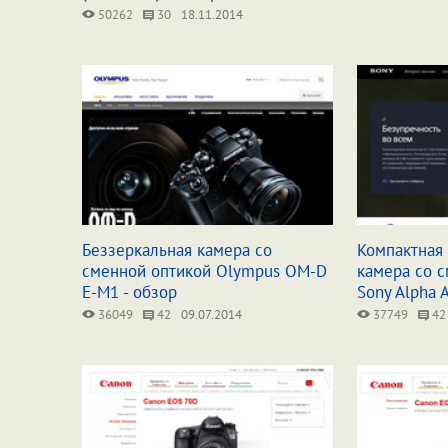
50262
30
18.11.2014
Беззеркальная камера со
Компактная
сменной оптикой Olympus OM-D
камера со с
E-M1 - обзор
Sony Alpha 
36049
42
09.07.2014
37749
42