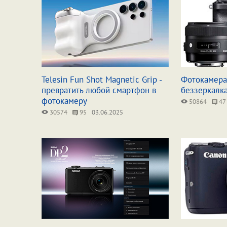
Telesin Fun Shot Magnetic Grip -
Фотокамера 
превратить любой смартфон в
беззеркалк
фотокамеру
50864
47
30574
95
03.06.2025