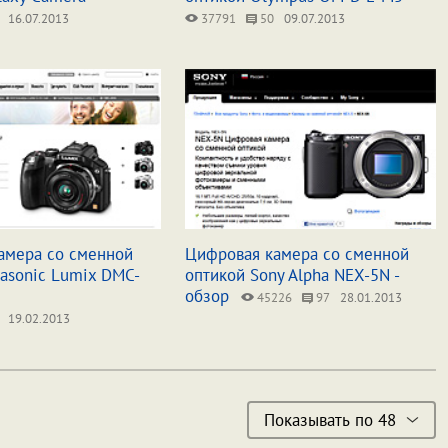
16.07.2013
37791
50
09.07.2013
амера со сменной
Цифровая камера со сменной
asonic Lumix DMC-
оптикой Sony Alpha NEX-5N -
обзор
45226
97
28.01.2013
19.02.2013
Показывать по 48