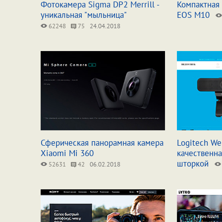
Фотокамера Sigma DP2 Merrill -
Компактная
уникальная "мыльница"
EOS M10
62248
75
24.04.2018
Сферическая панорамная камера
Logitech We
Xiaomi Mi 360
качественна
шторкой
52631
42
06.02.2018