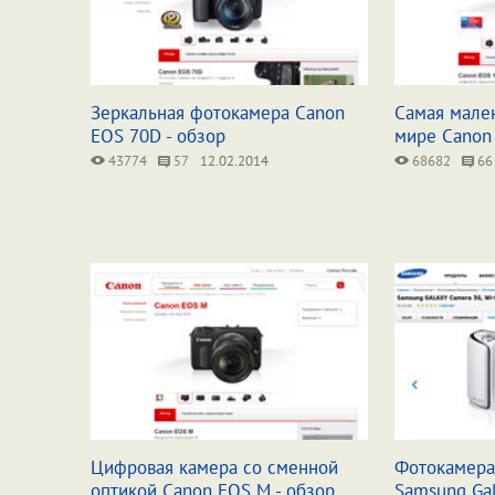
Зеркальная фотокамера Canon
Самая мален
EOS 70D - обзор
мире Canon
43774
57
12.02.2014
68682
66
Цифровая камера со сменной
Фотокамера 
оптикой Canon EOS M - обзор
Samsung Ga