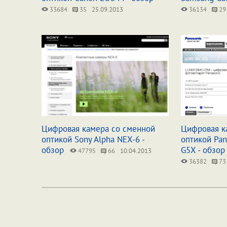
33684
35
25.09.2013
36134
29
Цифровая камера со сменной
Цифровая к
оптикой Sony Alpha NEX-6 -
оптикой Pan
обзор
G5X - обзор
47795
66
10.04.2013
36382
73