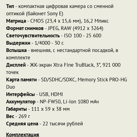
Тип
- компактная цифровая камера со сменной
оптикой (байонет Sony E)
Матрица
- CMOS (23,4 x 15,6 мм), 16,2 Мпикс
Формат снимков
- JPEG, RAW (4912 x 3264)
Светочувствительность
- ISO 100 - 25 600
Выдержки
- 1/4000 - 30 с
Вспышка
- внешняя, с нестандартной посадкой, в
комплекте
Дисплей
- ЖК-экран Xtra Fine TruBlack, 3”, 921 000
точек
Карта памяти
- SD/SDHC/SDXC, Memory Stick PRO-HG
Duo
Интерфейсы
- USB, HDMI
Аккумулятор
- NP-FW50, Li-Ion 1080 мАч
Габариты
- 111 x 59 x 38 мм
Вес
- 269 г
Средняя цена
- 22 тысячи рублей
Комплектация