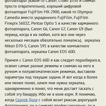
фотоаппарат (какой-то Canon: стоил $550 и снимал
просто отвратительно), хороший цифровой
фотоаппарат FujiFilm MX-2900, какой-то Olympus
Camedia вместо украденного FujiFilm, FujiFilm
Finepix S602Z, Pentax Optio S в качестве карманного
фотоаппарата, Canon G6, Canon G7, Canon G9 (был
период, когда я их любил, хотя все они через
несколько месяцев обязательно ломались), зеркалка
Nikon D70-S, Canon S95 в качестве компактного
фотоаппарата, зеркалка Canon EOS 60D.
Причем с Canon EOS 60D я как следует поразбирался,
освоил самые разные режимы и снимаю на него в
ручном и полуавтоматическом режимах, выставляя
параметры под текущие задачи. И вот когда я более
или менее понял, зачем мне нужна зеркалка,
одновременно я понял, что меня достает таскать с
собой эту бандуру. Ибо не в коня корм. Я понимаю,
когда
Сергей Доля
с собой возит рюкзак дорогущей
фототехники: он и снимает профессионально, да и