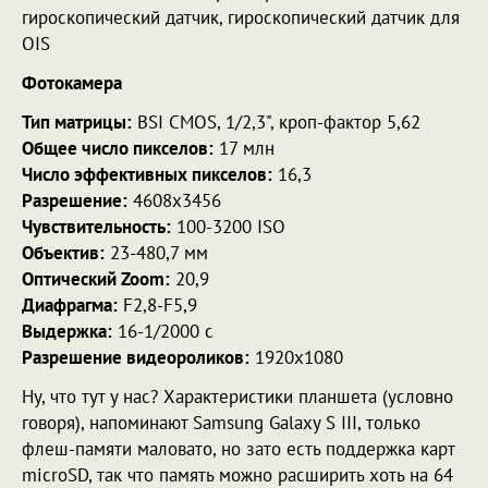
гироскопический датчик, гироскопический датчик для
OIS
Фотокамера
Тип матрицы:
BSI CMOS, 1/2,3", кроп-фактор 5,62
Общее число пикселов:
17 млн
Число эффективных пикселов:
16,3
Разрешение:
4608х3456
Чувствительность:
100-3200 ISO
Объектив:
23-480,7 мм
Оптический Zoom:
20,9
Диафрагма:
F2,8-F5,9
Выдержка:
16-1/2000 c
Разрешение видеороликов:
1920х1080
Ну, что тут у нас? Характеристики планшета (условно
говоря), напоминают Samsung Galaxy S III, только
флеш-памяти маловато, но зато есть поддержка карт
microSD, так что память можно расширить хоть на 64