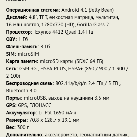
Операционная система:
Android 4.1 (Jelly Bean)
Дисплей:
4,8", TFT, емкостная матрица, мультитач,
16 млн цветов, 1280х720 (HD), Gorilla Glass 2
Процессор:
Exynos 4412 Quad 1,4 ГГц
ОЗУ:
1 Гб
Флеш-память:
8 Гб
SIM:
microSIM
Карта памяти:
microSD карты (SDXC 64 ГБ)
Сеть:
GSM 3G , HSPA-PLUS, HSPA+ (850 / 900 / 1 900 /
2 100)
Беспроводная связь:
802.11a/b/g/n 2.4 ГГц / 5 ГГц,
Bluetooth 4.0
Порты:
microUSB, выход на наушники 3,5 мм
GPS:
GPS, ГЛОНАСС
Аккумулятор:
Li-Pol 1650 мА·ч
Размеры:
70,8 x 128,7 x 19,1 мм
Вес:
300 г
Дополнительно:
акселерометр, геомагнитный датчик,