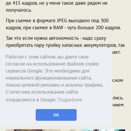
до 415 кадров, но у меня такое даже рядом не
получалось.
При съемке в формате JPEG выходило под 300
кадров, при съемке в RAW - чуть больше 200 кадров.
Так что если нужна автономность - надо сразу
приобретать пару-тройку запасных аккумуляторов, так
как зарядку через USB эта камера не поддерживает.
Работая с этим сайтом, вы даете свое
Примеры фото
согласие на использование файлов cookie
сервисов Google. Это необходимо для
Фотографии, сделанные в различных условиях.
нормального функционирования сайта,
Старался, конечно, побольше поснимать на фокусном
показа целевой рекламы и анализа трафика.
расстоянии 300-600 мм.
Статистика использования сайта
Кадры никак не обрабатывались, только ресайзились.
отправляется в Google
Подробнее
Кликабельно, по щелчку открываются с разрешением
1920 пикселов по горизонтали.
ОК
Дома дневное освещение.