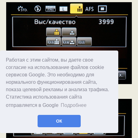
Работая с этим сайтом, вы даете свое
согласие на использование файлов cookie
сервисов Google. Это необходимо для
нормального функционирования сайта,
показа целевой рекламы и анализа трафика.
Настройки режима фокусировки.
Статистика использования сайта
отправляется в Google
Подробнее
ОК