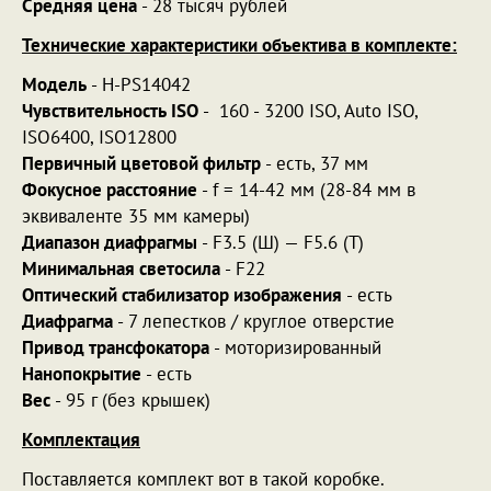
Средняя цена
- 28 тысяч рублей
Технические характеристики объектива в комплекте:
Модель
- H-PS14042
Чувствительность ISO
- 160 - 3200 ISO, Auto ISO,
ISO6400, ISO12800
Первичный цветовой фильтр
- есть, 37 мм
Фокусное расстояние
- f = 14-42 мм (28-84 мм в
эквиваленте 35 мм камеры)
Диапазон диафрагмы
- F3.5 (Ш) — F5.6 (T)
Минимальная светосила
- F22
Оптический стабилизатор изображения
- есть
Диафрагма
- 7 лепестков / круглое отверстие
Привод трансфокатора
- моторизированный
Нанопокрытие
- есть
Вес
- 95 г (без крышек)
Комплектация
Поставляется комплект вот в такой коробке.