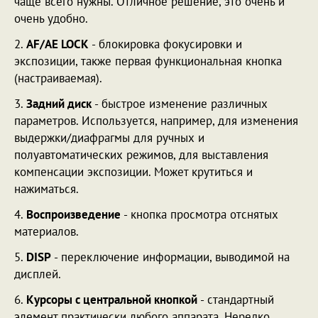
чаще всего нужны. Отличное решение, это очень и
очень удобно.
2.
AF/AE LOCK
- блокировка фокусировки и
экспозиции, также первая функциональная кнопка
(настраиваемая).
3.
Задний диск
- быстрое изменение различных
параметров. Используется, например, для изменения
выдержки/диафрагмы для ручных и
полуавтоматических режимов, для выставления
компенсации экспозиции. Может крутиться и
нажиматься.
4.
Воспроизведение
- кнопка просмотра отснятых
материалов.
5.
DISP
- переключение информации, выводимой на
дисплей.
6.
Курсоры с центральной кнопкой
- стандартный
элемент практически любого аппарата. Нередко