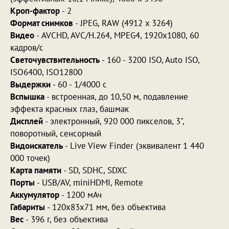
Кроп-фактор
- 2
Формат снимков
- JPEG, RAW (4912 x 3264)
Видео
- AVCHD, AVC/H.264, MPEG4, 1920x1080, 60
кадров/с
Светочувствительность
- 160 - 3200 ISO, Auto ISO,
ISO6400, ISO12800
Выдержки
- 60 - 1/4000 с
Вспышка
- встроенная, до 10,50 м, подавление
эффекта красных глаз, башмак
Дисплей
- электронный, 920 000 пикселов, 3",
поворотный, сенсорный
Видоискатель
- Live View Finder (эквивалент 1 440
000 точек)
Карта памяти
- SD, SDHC, SDXC
Порты
- USB/AV, miniHDMI, Remote
Аккумулятор
- 1200 мАч
Габариты
- 120x83x71 мм, без объектива
Вес
- 396 г, без объектива