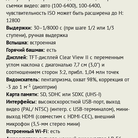
съемки видео: авто (100-6400), 100-6400,
чувствительность ISO может быть расширена до H:
12800
Выдержки:
30–1/8000 с (при шаге 1/2 или 1/3
ступени), ручная выдержка
Вспышка:
встроенная
Горячий башмак:
есть
Дисплей:
TFT-дисплей Clear View II с переменным
углом наклона с диагональю 7,7 см (3,0") и
соотношением сторон 3:2, прибл. 1,04 млн точек
Видоискатель:
пентапризма, охват 98%, коррекция от
-1
-3 до 1 м
(диоптрии)
Карта памяти:
SD, SDHC или SDXC (UHS-I)
Интерфейсы:
высокоскоростной USB-порт, выход
видео (PAL/ NTSC) (интегр. с USB-терминалом), мини-
выход HDMI (совместим с HDMI-CEC), внешний
микрофон (3,5-мм стерео мини)
Встроенный Wi-Fi
: есть