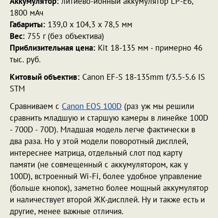
Аккумулятор:
литиево-ионный аккумулятор LP-E6,
1800 мАч
Габариты:
139,0 x 104,3 x 78,5 мм
Вес:
755 г (без объектива)
Приблизительная цена:
Kit 18-135 мм - примерно 46
тыс. руб.
Китовый объектив:
Canon EF-S 18-135mm f/3.5-5.6 IS
STM
Сравниваем с
Canon EOS 100D
(раз уж мы решили
сравнить младшую и старшую камеры в линейке 100D
- 700D - 70D). Младшая модель легче фактически в
два раза. Но у этой модели поворотный дисплей,
интереснее матрица, отдельный слот под карту
памяти (не совмещенный с аккумулятором, как у
100D), встроенный Wi-Fi, более удобное управление
(больше кнопок), заметно более мощный аккумулятор
и наличествует второй ЖК-дисплей. Ну и также есть и
другие, менее важные отличия.