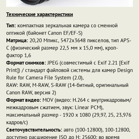
Технические характеристики
Тип:
компактная зеркальная камера со сменной
оптикой (байонет Canon EF/EF-S)
Матрица:
20,20 Мпикс, 5472x3648 пикселов, тип APS-
C (физический размер 22,5 мм x 15,0 мм), кроп-
фактор 1,6
Формат снимков:
JPEG (совместимый с Exif 2.21 [Exif
Print]) / стандарт файловой системы для камер Design
Rule for Camera File System (2.0),
RAW: RAW, M-RAW, S-RAW (14-битный, оригинальный
Canon RAW, версия 2)
Формат видео:
MOV (видео: H.264 с внутрикадровым/
межкадровым сжатием, звук: Linear PCM),
максимальный размер - 1920 x 1080 (29,97, 25, 23,976
кадров/с)
Светочувствительность:
авто (100-12800), 100-12800,
доступно расширение ISO до H: 25600; во время