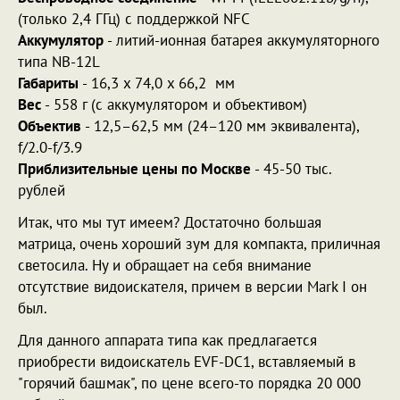
(только 2,4 ГГц) с поддержкой NFC
Аккумулятор
- литий-ионная батарея аккумуляторного
типа NB-12L
Габариты
- 16,3 x 74,0 x 66,2 мм
Вес
- 558 г (с аккумулятором и объективом)
Объектив
- 12,5–62,5 мм (24–120 мм эквивалента),
f/2.0-f/3.9
Приблизительные цены по Москве
- 45-50 тыс.
рублей
Итак, что мы тут имеем? Достаточно большая
матрица, очень хороший зум для компакта, приличная
светосила. Ну и обращает на себя внимание
отсутствие видоискателя, причем в версии Mark I он
был.
Для данного аппарата типа как предлагается
приобрести видоискатель EVF-DC1, вставляемый в
"горячий башмак", по цене всего-то порядка 20 000