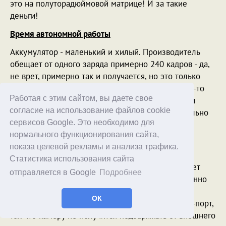
это на полуторадюймовой матрице! И за такие
деньги!
Время автономной работы
Аккумулятор - маленький и хилый. Производитель
обещает от одного заряда примерно 240 кадров - да,
не врет, примерно так и получается, но это только
JPEG. Если снимать в RAW - реально выходит где-то
Работая с этим сайтом, вы даете свое
150-160 кадров. Можно выставить экорежим, при
согласие на использование файлов cookie
котором экран будет менее ярким, но это глобально
сервисов Google. Это необходимо для
проблему не решит (добавится кадров 30-40), а
нормального функционирования сайта,
снимать становится совсем неудобно.
показа целевой рекламы и анализа трафика.
Если рассчитывать на день съемки (например,
Статистика использования сайта
выставка), то даже при съемке в JPEG нужно будет
отправляется в Google
Подробнее
докупить еще пару-тройку аккумуляторов, особенно
если учесть тот факт, что Canon, в отличие от
ОК
компактов Sony, не умеет заряжаться через USB-порт,
так что камеру не получится подзаряжать от внешнего