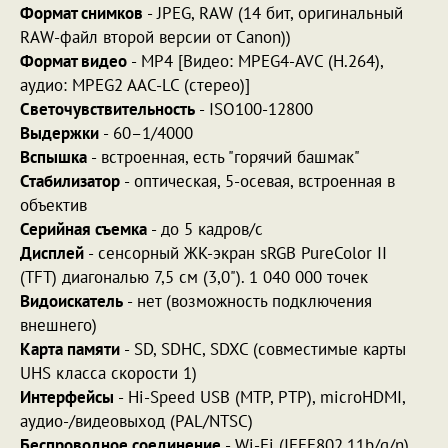
Формат снимков
- JPEG, RAW (14 бит, оригинальный
RAW-файл второй версии от Canon))
Формат видео
-
MP4 [Видео: MPEG4-AVC (H.264),
аудио: MPEG2 AAC-LC (стерео)]
Светочувствительность
-
ISO100-12800
Выдержки
- 60–1/4000
Вспышка
- встроенная, есть "горячий башмак"
Стабилизатор
-
оптическая, 5-осевая, встроенная в
объектив
Серийная съемка
- до 5 кадров/с
Дисплей
- сенсорный ЖК-экран sRGB PureColor II
(TFT) диагональю 7,5 см (3,0"). 1 040 000 точек
Видоискатель
- нет (возможность подключения
внешнего)
Карта памяти
-
SD, SDHC, SDXC (совместимые карты
UHS класса скорости 1)
Интерфейсы
-
Hi-Speed USB (MTP, PTP), microHDMI,
аудио-/видеовыход (PAL/NTSC)
Беспроводное соединение
- Wi-Fi (IEEE802.11b/g/n),