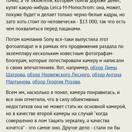
точно, а те любители, которым понты дороже денег,
купят какую-нибудь Leica M-Monochrom: она, может,
похуже будет и делает только черно-белые кадры, но
зато хоть стоит по-человечески - $13 000, так что есть
чем похвалиться перед пацанами.
Потом компания Sony все-таки выпустила этот
фотоаппарат и в рамках его продвижения раздала по
экземпляру нескольким известным фотографам-
блогерам, которые потестировали камеру и написали
о своих впечатлениях. Вот, например,
обзор Димы
Шатрова
,
обзор Норвежского Лесного
,
обзор Антона
Мартынова
,
обзор Георгия Розова
.
Всем им, насколько я понял, камера понравилась, и
все они отметили, что в силу объективных
недостатков она не может стать их основной камерой,
но в качестве второй камеры на случай "когда
совершенно в лом тащить зеркалку, а качества
хочется" - это самое оно. Другое дело - стали ли бы