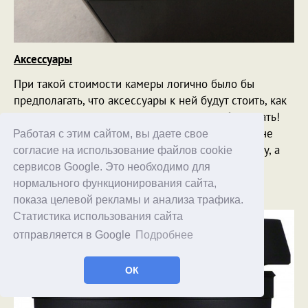
Аксессуары
При такой стоимости камеры логично было бы
предполагать, что аксессуары к ней будут стоить, как
самолет. Таки так оно и есть, спешу вас обрадовать!
Даже какая-то вшивая бленда - $200. Да-да, это не
Работая с этим сайтом, вы даете свое
шутка. Не $20, что уже было бы дорого за бленду, а
согласие на использование файлов cookie
$200! Вот она, красавица. Кстати, за просмотр
сервисов Google. Это необходимо для
пришлите все Sony по $50 - гулять так гулять.
нормального функционирования сайта,
показа целевой рекламы и анализа трафика.
Статистика использования сайта
отправляется в Google
Подробнее
ОК