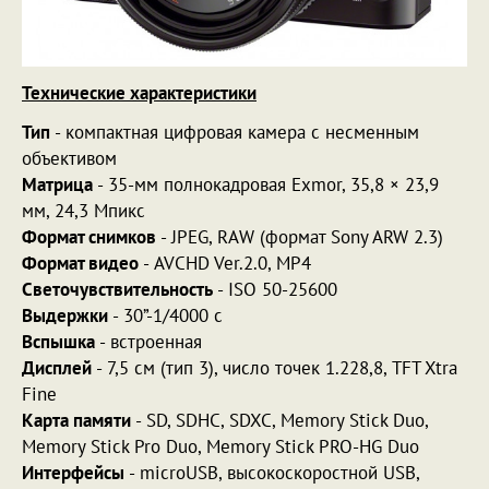
Технические характеристики
Тип
- компактная цифровая камера с несменным
объективом
Матрица
- 35-мм полнокадровая Exmor, 35,8 × 23,9
мм, 24,3 Мпикс
Формат снимков
- JPEG, RAW (формат Sony ARW 2.3)
Формат видео
- AVCHD Ver.2.0, MP4
Светочувствительность
- ISO 50-25600
Выдержки
- 30”-1/4000 с
Вспышка
- встроенная
Дисплей
- 7,5 см (тип 3), число точек 1.228,8, TFT Xtra
Fine
Карта памяти
- SD, SDHC, SDXC, Memory Stick Duo,
Memory Stick Pro Duo, Memory Stick PRO-HG Duo
Интерфейсы
- microUSB, высокоскоростной USB,