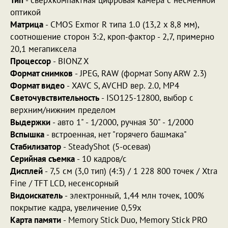
оптикой
Матрица
-
CMOS Exmor R типа 1.0 (13,2 x 8,8 мм),
соотношение сторон 3:2
, кроп-фактор - 2,7, примерно
20,1 мегапиксела
Процессор
- BIONZ X
Формат снимков
- JPEG, RAW (формат Sony ARW 2.3)
Формат видео
-
XAVC S, AVCHD вер. 2.0, MP4
Светочувствительность
-
ISO125-12800, выбор с
верхним/нижним пределом
Выдержки
-
авто 1" - 1/2000, ручная 30" - 1/2000
Вспышка
- встроенная, нет "горячего башмака"
Стабилизатор
-
SteadyShot (5-осевая)
Серийная съемка
- 10 кадров/с
Дисплей
-
7,5 см (3,0 тип) (4:3) / 1 228 800 точек / Xtra
Fine / TFT LCD
, несенсорный
Видоискатель
- электронный, 1,44 млн точек, 100%
покрытие кадра, увеличение 0,59х
Карта памяти
-
Memory Stick Duo, Memory Stick PRO