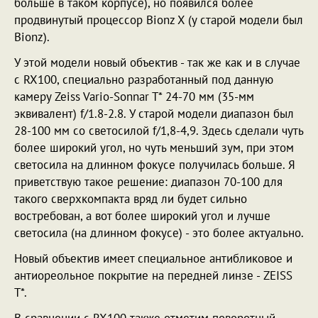
больше в таком корпусе), но появился более
продвинутый процессор Bionz X (у старой модели был
Bionz).
У этой модели новый объектив - так же как и в случае
с RX100, специально разработанный под данную
камеру Zeiss Vario-Sonnar T* 24-70 мм (35-мм
эквивалент) f/1.8-2.8. У старой модели диапазон был
28-100 мм со светосилой f/1,8-4,9. Здесь сделали чуть
более широкий угол, но чуть меньший зум, при этом
светосила на длинном фокусе получилась больше. Я
приветствую такое решение: диапазон 70-100 для
такого сверхкомпакта вряд ли будет сильно
востребован, а вот более широкий угол и лучше
светосила (на длинном фокусе) - это более актуально.
Новый объектив имеет специальное антибликовое и
антиореольное покрытие на передней линзе - ZEISS
T*.
В сравнении с RX100 также отметим поворотный