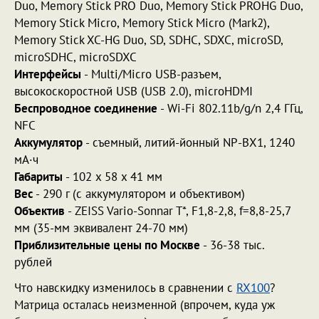
Duo, Memory Stick PRO Duo, Memory Stick PROHG Duo,
Memory Stick Micro, Memory Stick Micro (Mark2),
Memory Stick XC-HG Duo, SD, SDHC, SDXC, microSD,
microSDHC, microSDXC
Интерфейсы
-
Multi/Micro USB-разъем,
высокоскоростной USB (USB 2.0), microHDMI
Беспроводное соединение
- Wi-Fi
802.11b/g/n 2,4 ГГц
,
NFC
Аккумулятор
- съемный, литий-йонный NP-BX1, 1240
мА­·ч
Габариты
- 102 x 58 x 41 мм
Вес
- 290 г (с аккумулятором и объективом)
Объектив
- ZEISS Vario-Sonnar T*, F1,8-2,8, f=8,8-25,7
мм (35-мм эквивалент 24-70 мм)
Приблизительные цены по Москве
- 36-38 тыс.
рублей
Что навскидку изменилось в сравнении с
RX100
?
Матрица осталась неизменной (впрочем, куда уж