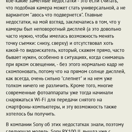
кое-какие заметные недостатки - это если считать,
что подобная камера может стать универсальной, а не
вариантом "авось что подвернется". Главные
недостатки, на мой взгляд, заключались в том, что у
камеры был неповоротный дисплей (а это довольно
часто нужно, чтобы имелась возможность менять
точку съемки: снизу, сверху) и отсутствовал хоть
какой-то видоискатель, который, скажем прямо, часто
бывает нужен, особенно в ситуациях, когда снимаешь
при ярком освещении, - без этого нормально кадр не
скомпоновать, потому что на прямом солнце дисплей,
как всегда, очень сильно "слепнет" и на нем уже
толком ничего не различить. Кроме того, многие
современные фотоаппараты уже тогда начинали
снаряжаться Wi-Fi для передачи снятого на
смартфоны-компьютеры, и эту возможность также
хотелось бы получить.
В компании Sony об этих недостатках знали, поэтому
следующая модель, Sony RX100 II, вышла уже с