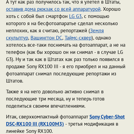
А тут как раз получилось так, что я улетел в Штаты,
оставив дома рюкзак со всей аппаратурой
. Хорошо
хоть с собой был смартфон
LG G3
, с помощью
которого я на бесфотоапаратье сделал несколько
неплохих, как я считаю, репортажей (
Земля
скульптур
,
Вашингтон DC
,
Таймс-сквер
), однако
хотелось все-таки поснимать на фотоаппарат, а не на
телефон (как бы хорошо он ни снимал - в случае LG
G3). Ну и так как в Штатах как раз только появился в
продаже Sony RX100 III - я его приобрел и на данный
фотоаппарат снимал последующие репортажи из
Штатов.
Также я на него довольно активно снимал в
последующие три месяца, ну и теперь готов
поделиться своими впечатлениями.
Итак, сверхкомпактный фотоаппарат
Sony Cyber-Shot
DSC-RX100 III (RX100M3)
- третья модификация в
линейке Sony RX100.