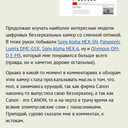
Продолжаю изучать наиболее интересные модели
цифровых беззеркальных камер со сменной оптикой.
В моих руках побывали
Sony Alpha NEX-5N
,
Panasonic
Lumix DMC-G5X
,
Sony Alpha NEX-6
, ну и
Olympus OM-
D E-M5
, который мне понравился больше всего
(правда, он и заметно дороже остальных).
Однако в какой-то момент в комментариях к обзорам
этих камер стала проскальзывать мысль о том, что,
мол, я занимаюсь ерундой, так как фирма Canon
наконец-то выпустила свою беззеркалку, а так как
Canon - это CANON, то и на черта я трачу время на
всякие олимпусовские сони с панасониками.
Припадай, сурово сказали мне в комментах, к
истокам.