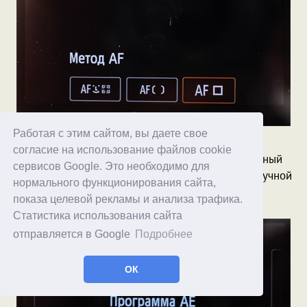
Работая с этим сайтом, вы даете свое
Второй вариант съемки - программируемый. Там
согласие на использование файлов cookie
поддерживаются следующие режимы: программный
сервисов Google. Это необходимо для
автомат, приоритет диафрагмы, выдержки, ну и ручной
нормального функционирования сайта,
режим.
показа целевой рекламы и анализа трафика.
Статистика использования сайта
отправляется в Google
Подробнее
ОК