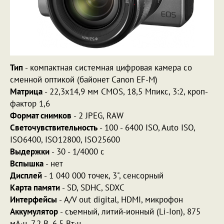
Тип
- компактная системная цифровая камера со
сменной оптикой (байонет Canon EF-M)
Матрица
- 22,3x14,9 мм CMOS, 18,5 Мпикс, 3:2, кроп-
фактор 1,6
Формат снимков
- 2 JPEG, RAW
Светочувствительность
- 100 - 6400 ISO, Auto ISO,
ISO6400, ISO12800, ISO25600
Выдержки
- 30 - 1/4000 с
Вспышка
- нет
Дисплей
- 1 040 000 точек, 3", сенсорный
Карта памяти
- SD, SDHC, SDXC
Интерфейсы
- A/V out digital, HDMI, микрофон
Аккумулятор
- съемный, литий-ионный (Li-Ion), 875
мА·ч, 7,2 В, 6,5 Вт·ч