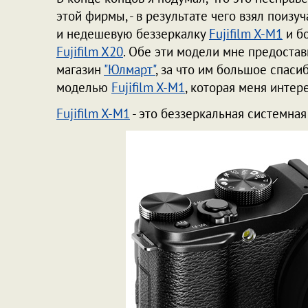
этой фирмы, - в результате чего взял поизу
и недешевую беззеркалку
Fujifilm X-M1
и б
Fujifilm X20
. Обе эти модели мне предостав
магазин
"Юлмарт"
, за что им большое спаси
моделью
Fujifilm X-M1
, которая меня интер
Fujifilm X-M1
- это беззеркальная системная