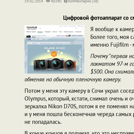
19.02.2014
40390
Комментарии (38)
Цифровой фотоаппарат со см
Я вообще к камер
Более того, моя 
именно Fujifilm -
Почему "первая н
лохматом 97-м го
$500. Она снимала
обменяв на обычную пленочную камеру.
Потом у меня эту камеру в Сочи украл сосе
Olympus, который, кстати, снимал очень и 
зеркалка Nikon D70S, потом я ее поменял н
и у меня пошла бесконечная череда самых р
не попадалась.
В конце концов я подумал, что это несправе