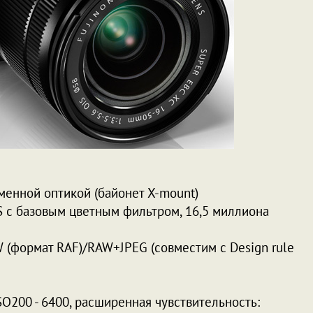
менной оптикой (байонет X-mount)
S с базовым цветным фильтром, 16,5 миллиона
AW (формат RAF)/RAW+JPEG (совместим с Design rule
O200 - 6400, расширенная чувствительность: