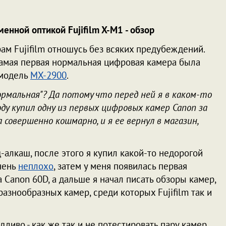
енной оптикой Fujifilm X-M1 - обзор
ам Fujifilm отношусь без всяких предубеждений.
самая первая нормальная цифровая камера была
 модель
MX-2900
.
ормальная"? Да потому что перед ней я в каком-то
ду купил одну из первых цифровых камер Canon за
 совершенно кошмарно, и я ее вернул в магазин,
д-алкаш, после этого я купил какой-то недорогой
очень
неплохо
, затем у меня появилась первая
а Canon 60D, а дальше я начал писать обзоры камер,
азнообразных камер, среди которых Fujifilm так и
дливо - как же так и не потестировать пару камер