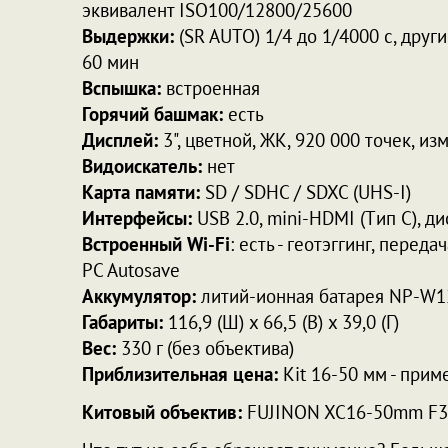
эквивалент ISO100/12800/25600
Выдержки:
(SR AUTO) 1/4 до 1/4000 с, друг
60 мин
Вспышка:
встроенная
Горячий башмак:
есть
Дисплей:
3", цветной, ЖК, 920 000 точек, и
Видоискатель:
нет
Карта памяти:
SD / SDHC / SDXC (UHS-I)
Интерфейсы:
USB 2.0, mini-HDMI (Tип C), д
Встроенный Wi-Fi
: есть - геотэггинг, пере
PC Autosave
Аккумулятор:
литий-ионная батарея NP-W1
Габариты:
116,9 (Ш) x 66,5 (В) x 39,0 (Г)
Вес:
330 г (без объектива)
Приблизительная цена:
Kit 16-50 мм - прим
Китовый объектив:
FUJINON XC16-50mm F3.