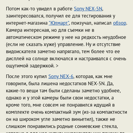
Потом как-то увидел в работе
Sony NEX-5N
,
заинтересовался, получил ее для тестирования у
интернет-магазина
"Юлмарт"
, поизучал, написал
обзор
.
Камера интересная, но для съемки не в
автоматическом режиме у нее на редкость неудобное
(если не сказать хуже) управление. Ну и отсутствие
видоискателя заметно напрягало, тем более что ее
дисплей на солнце включался и настраивался с очень
ощутимой задержкой. >
После этого купил
Sony NEX-6
, которая, как мне
говорили, была лишена недостатков NEX-5N. Да,
какие-то вещи там были сделаны заметно удобнее,
однако и у этой камеры были свои недостатки, а
кроме того, мне совсем не понравился идущий в
комплекте очень компактный зум (из-за компактности
он на широком угле заметно виньетил), также не
слишком понравились родные сониевские стекла,