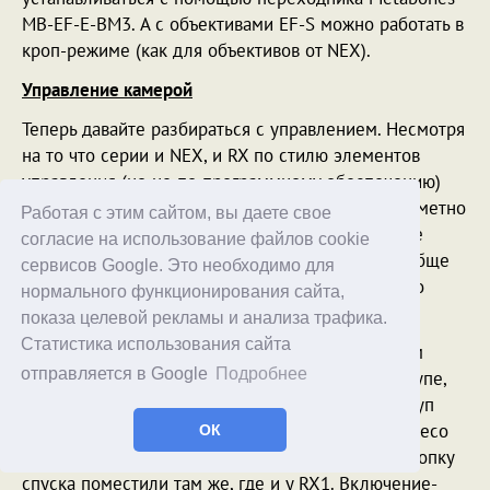
MB-EF-E-BM3. А с объективами EF-S можно работать в
кроп-режиме (как для объективов от NEX).
Управление камерой
Теперь давайте разбираться с управлением. Несмотря
на то что серии и NEX, и RX по стилю элементов
управления (но не по программному обеспечению)
довольно похожи, здесь все-таки управление заметно
Работая с этим сайтом, вы даете свое
ближе к серии RX (тем более что и программное
согласие на использование файлов cookie
обеспечение - тоже как в RX). Кнопки-диски вообще
сервисов Google. Это необходимо для
очень похожи на RX1, разве что элементов стало
нормального функционирования сайта,
заметно больше.
показа целевой рекламы и анализа трафика.
Статистика использования сайта
Кнопка спуска затвора расположена не слишком
отправляется в Google
Подробнее
удобно - справа сверху на корпусе, а не на выступе,
где ее нажимать было явно удобнее. Но на выступ
корпуса посадили дополнительное зубчатое колесо
ОК
(на мой взгляд, не слишком нужное), поэтому кнопку
спуска поместили там же, где и у RX1. Включение-