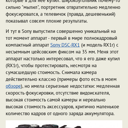
которые я для нее купил: широкоугольник почему-то
сильно "мылил", портретник отвратительно медленно
фокусировался, а телевичок (правда, дешевенький)
показывал совсем плохие результаты.
И тут в Sony выпустили совершенно уникальный на
тот момент аппарат - первый в мире полнокадровый
компактный аппарат
Sony DSC-RX1
(и модель RX1r) с
несъемным цейсовским фиксом на 35 мм. Меня этот
аппарат настолько интересовал, что я его даже купил
(RX1r), чтобы протестировать, несмотря на
сумасшедшую стоимость. Снимала камера
действительно классно (примеры фото есть в моем
обзоре
), но имела серьезные недостатки: медленная
скорость фокусировки, отсутствие видоискателя,
высокая стоимость самой камеры и нереально
высокая стоимость аксессуаров, критично маленькое
количество кадров от одного заряда аккумулятора.