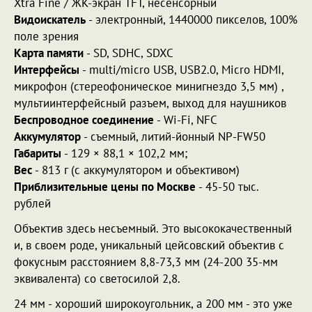
Xtra Fine / ЖК-экран TFT, несенсорный
Видоискатель
- электронный, 1440000 пикселов, 100%
поле зрения
Карта памяти
- SD, SDHC, SDXC
Интерфейсы
- multi/micro USB, USB2.0, Micro HDMI,
микрофон (стереофоническое минигнездо 3,5 мм) ,
мультиинтерфейсный разъем, выход для наушников
Беспроводное соединение
- Wi-Fi, NFC
Аккумулятор
- съемный, литий-йонный NP-FW50
Габариты
- 129 × 88,1 × 102,2 мм;
Вес
- 813 г (с аккумулятором и объективом)
Приблизительные цены по Москве
- 45-50 тыс.
рублей
Объектив здесь несъемный. Это высококачественный
и, в своем роде, уникальный цейсовский объектив с
фокусным расстоянием 8,8-73,3 мм (24-200 35-мм
эквивалента) со светосилой 2,8.
24 мм - хороший широкоугольник, а 200 мм - это уже