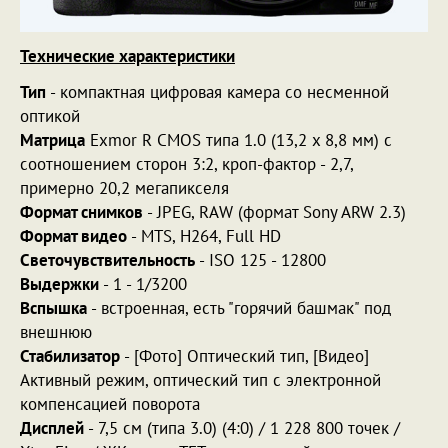
Технические характеристики
Тип
- компактная цифровая камера со несменной
оптикой
Матрица
Exmor R CMOS типа 1.0 (13,2 x 8,8 мм) с
соотношением сторон 3:2, кроп-фактор - 2,7,
примерно 20,2 мегапикселя
Формат снимков
- JPEG, RAW (формат Sony ARW 2.3)
Формат видео
- MTS, H264, Full HD
Светочувствительность
- ISO 125 - 12800
Выдержки
- 1 - 1/3200
Вспышка
- встроенная, есть "горячий башмак" под
внешнюю
Стабилизатор
- [Фото] Оптический тип, [Видео]
Активный режим, оптический тип с электронной
компенсацией поворота
Дисплей
- 7,5 см (типа 3.0) (4:0) / 1 228 800 точек /