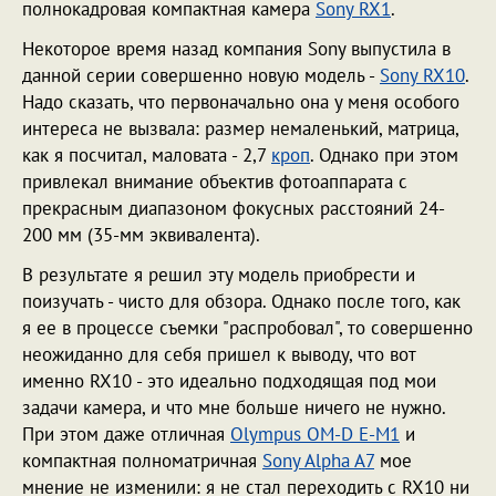
полнокадровая компактная камера
Sony RX1
.
Некоторое время назад компания Sony выпустила в
данной серии совершенно новую модель -
Sony RX10
.
Надо сказать, что первоначально она у меня особого
интереса не вызвала: размер немаленький, матрица,
как я посчитал, маловата - 2,7
кроп
. Однако при этом
привлекал внимание объектив фотоаппарата с
прекрасным диапазоном фокусных расстояний 24-
200 мм (35-мм эквивалента).
В результате я решил эту модель приобрести и
поизучать - чисто для обзора. Однако после того, как
я ее в процессе съемки "распробовал", то совершенно
неожиданно для себя пришел к выводу, что вот
именно RX10 - это идеально подходящая под мои
задачи камера, и что мне больше ничего не нужно.
При этом даже отличная
Olympus OM-D E-M1
и
компактная полноматричная
Sony Alpha A7
мое
мнение не изменили: я не стал переходить с RX10 ни