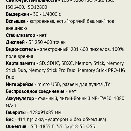
ISO6400, ISO12800
Выдержки
- 30 - 1/4000 с
Вспышка
- встроенная, есть "горячий башмак" под
внешнюю
Стабилизатор
- нет
Дисплей
- 3", 230 400 точек
Видоискатель
- электронный, 201 600 пикселов, 100%
поле зрения
Карта памяти
- SD, SDHC, SDXC, Memory Stick, Memory
Stick Duo, Memory Stick Pro Duo, Memory Stick PRO-HG
Duo
Интерфейсы
- micro USB, разъем для пульта ДУ
Беспроводное соединение
- нет
Аккумулятор
- съемный, литий-йонный NP-FW50, 1080
мА·ч
Габариты
- 128x91x85 мм
Вес
- 411 г (с аккумулятором и без объектива)
Объектив
- SEL-1855 E 3.5-5.6/18-55 OSS