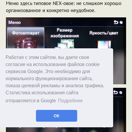
Меню здесь типовое NEX-овое: не слишком хорошо
организованное и конкретно неудобное.
Работая с этим сайтом, вы даете свое
согласие на использование файлов cookie
сервисов Google. Это необходимо для
нормального функционирования сайта,
показа целевой рекламы и анализа трафика.
Статистика использования сайта
отправляется в Google
Подробнее
ОК