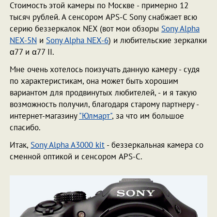
Стоимость этой камеры по Москве - примерно 12
тысяч рублей. А сенсором APS-C Sony снабжает всю
серию беззеркалок NEX (вот мои обзоры
Sony Alpha
NEX-5N
и
Sony Alpha NEX-6
) и любительские зеркалки
α77 и α77 II.
Мне очень хотелось поизучать данную камеру - судя
по характеристикам, она может быть хорошим
вариантом для продвинутых любителей, - и я такую
возможность получил, благодаря старому партнеру -
интернет-магазину
"Юлмарт"
, за что им большое
спасибо.
Итак,
Sony Alpha A3000 kit
- беззеркальная камера со
сменной оптикой и сенсором APS-C.