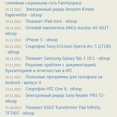
семейная социальная сеть Familyspace
Электронный ридер Amazon Kindle
25.12.2012
Paperwhite - обзор
Планшет iPad mini - обзор
19.12.2012
Сетевой накопитель (NAS) Asustor AS-602T -
18.12.2012
обзор
iPhone 5 - обзор
11.12.2012
Смартфон Sony Ericsson Xperia Arc S (LT18i)
04.12.2012
- обзор
Планшет Samsung Galaxy Tab 2 10.1 - обзор
28.11.2012
Решение проблем с документацией,
27.11.2012
бухгалтерией и отчетностью в ИП
Полезные программы для телефона на
20.11.2012
Android - выпуск II
Смартфон HTC One X - обзор
14.11.2012
Электронный ридер Sony Reader PRS-T2 -
07.11.2012
обзор
Планшет ASUS Transformer Pad Infinity
31.10.2012
TF700T - обзор