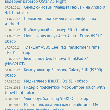
видеорегистратор QStar A5 Night
Семидюймовый планшет Nexus 7 на Android
07.08.2012
4.1.1 - обзор
Полезные программы для телефона на
31.07.2012
Android
Шибко умный шагомер Fitbit - обзор
25.07.2012
Мощный дескноут Acer Aspire Ethos 8951G -
24.07.2012
обзор
Планшет ASUS Eee Pad Transformer Prime
17.07.2012
TF201 - обзор
Бизнес-ноутбук Lenovo ThinkPad X1
10.07.2012
(NWG2LRT)
Коммуникатор Samsung Galaxy S III (i9300) -
04.07.2012
обзор
Медиаплеер iNeXT HD1 3D - обзор
27.06.2012
Ридер с подсветкой Nook Simple Touch with
20.06.2012
GlowLight - обзор
Ультрабук Samsung 900X3C - обзор
05.06.2012
Многопользовательская онлайн-игра My
30.05.2012