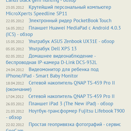
Lands black gem hunting - обзор
Крутейший персональный компьютер
23.05.2012
MicroXperts Speedline SP11
Электронный ридер PocketBook Touch
22.05.2012
Планшет Huawei MediaPad с Android 4.0.3
16.05.2012
(ICS) - обзор
Ультрабук ASUS Zenbook UX31E - обзор
15.05.2012
Ультрабук Dell XPS 13
05.05.2012
Домашнее видеонаблюдение -
02.05.2012
беспроводная IP-камера D-Link DCS-932L
Видеомонитор для ребенка под
24.04.2012
iPhone/iPad - Smart Baby Monitor
Сетевой накопитель QNAP TS-459 Pro II
18.04.2012
(окончание)
Сетевой накопитель QNAP TS-459 Pro II
17.04.2012
Планшет iPad 3 (The New iPad) - обзор
26.03.2012
Ноутбук-трансформер Fujitsu Lifebook T900
21.03.2012
- обзор
Простая геопривязка фотографий - сервис
22.02.2012
GeoCam