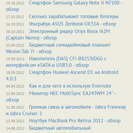
Смартфон Samsung Galaxy Note II N7100 -
25.10.2012
обзор
Сколько зарабатывают топовые блогеры
17.10.2012
Ультрабук ASUS Zenbook UX31A - обзор
16.10.2012
Электронный ридер Onyx Boox i62M
10.10.2012
(Captain Nemo) - обзор
Бюджетный семидюймовый планшет
25.09.2012
Wexler.Tab 7i - обзор
Накопитель (DAS) CFI-B8253JDGG с
19.09.2012
интерфейсом eSATA и USB3.0 - обзор
Смартфон Huawei Ascend D1 на Android
18.09.2012
4.0.3
Как и для чего я использую Evernote
04.09.2012
Монитор NEC MultiSync EA243WM 24" -
22.08.2012
обзор
Громкая связь в автомобиле - Jabra Freeway
21.08.2012
и Jabra Cruiser 2
Ноутбук MacBook Pro Retina 2012 - обзор
15.08.2012
Бюджетный автомобильный
14.08.2012