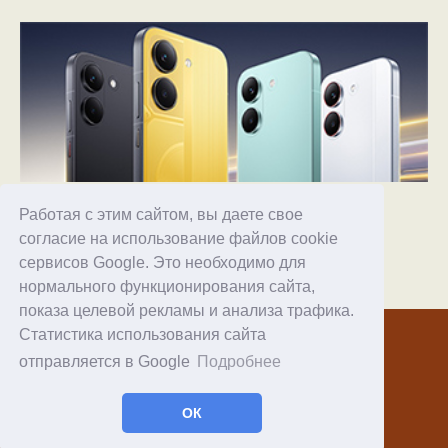
Обзор смартфона POCO X8 Pro
30.06.2026
36
Работая с этим сайтом, вы даете свое
согласие на использование файлов cookie
сервисов Google. Это необходимо для
нормального функционирования сайта,
Хостинг
показа целевой рекламы и анализа трафика.
Статистика использования сайта
© 1998–2026 Alex Exler
отправляется в Google
Подробнее
Facebook
RSS статей
ОК
RSS блога