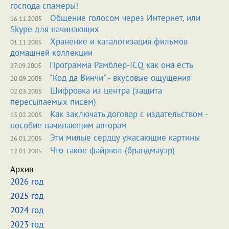
господа спамеры!
Общение голосом через Интернет, или
16.11.2005
Skype для начинающих
Хранение и каталогизация фильмов
01.11.2005
домашней коллекции
Программа Рамблер-ICQ как она есть
27.09.2005
"Код да Винчи" - вкусовые ощущения
20.09.2005
Шифровка из центра (защита
02.03.2005
пересылаемых писем)
Как заключать договор с издательством -
15.02.2005
пособие начинающим авторам
Эти милые сердцу ужасающие картины
26.01.2005
Что такое файрвол (брандмауэр)
12.01.2005
Архив
2026 год
2025 год
2024 год
2023 год