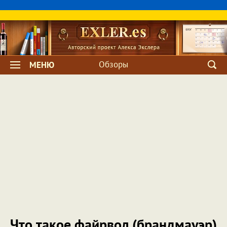
Обзоры
МЕНЮ
Что такое файрвол (брандмауэр)