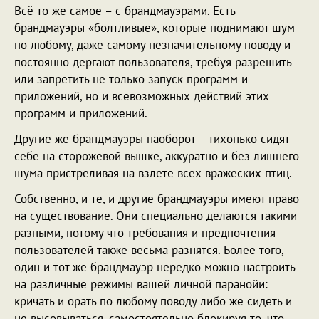
Всё то же самое – с брандмауэрами. Есть
брандмауэры «болтливые», которые поднимают шум
по любому, даже самому незначительному поводу и
постоянно дёргают пользователя, требуя разрешить
или запретить не только запуск программ и
приложений, но и всевозможных действий этих
программ и приложений.
Другие же брандмауэры наоборот – тихонько сидят
себе на сторожевой вышке, аккуратно и без лишнего
шума пристреливая на взлёте всех вражеских птиц.
Собственно, и те, и другие брандмауэры имеют право
на существование. Они специально делаются такими
разными, потому что требования и предпочтения
пользователей также весьма разнятся. Более того,
один и тот же брандмауэр нередко можно настроить
на различные режимы вашей личной паранойи:
кричать и орать по любому поводу либо же сидеть и
не высовываться, самостоятельно блокируя то, что