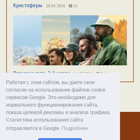
Кристоферы
28.05.2026
15
Времена года. 2-й сезон
16.07.2026
24
Работая с этим сайтом, вы даете свое
согласие на использование файлов cookie
сервисов Google. Это необходимо для
нормального функционирования сайта,
Хостинг
показа целевой рекламы и анализа трафика.
Статистика использования сайта
© 1998–2026 Alex Exler
отправляется в Google
Подробнее
Facebook
RSS статей