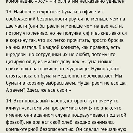
комбинацию «987» – и был этим несказанно удивлён.
13. Наиболее секретные бумаги в офисе из
соображений безопасности рвутся не меньше чем на
две части (они бы рвали и меньше чем на две части,
потому что лениво, но не получается) и выкидываются
в корзину так, что их легко прочитать, просто бросив
на них взгляд. В каждой комнате, как правило, есть
шредеры, но сотрудники их не любят, потому что,
цитирую одну из милых девушек: «С ума можно
сойти, пока накормишь это чудовище. Нужно долго
стоять, пока он бумаги медленно пережёвывает. Мы
бумаги в корзину выбрасываем. Ну да, рвём не всегда.
А зачем? Здесь же все свои!»
14. Этот прыщавый парень, которого тут почему-то
кличут «системным программистом» (я не знаю, что
именно они в данном случае подразумевают под этой
фразой), не зря ест свой хлеб, заодно занимаясь
компьютерной безопасностью. Он сделал гениальную