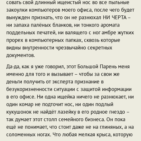
совать свой длинный ищеистый нос во все пыльные
закоулки компьютеров моего офиса, после чего будет
вынужден признать, что он не разнюхал НИ ЧЕРТА –
ни запаха палёных бланков, ни тонкого аромата
поддельных печатей, ни валящего с ног амбре жутких
прорех в компьютерных папках, сквозь которые
видны внутренности чрезвычайно секретных
документов.
Да-да, как я уже говорил, этот Большой Парень меня
именно для того и вызывает – чтобы за свои же
деньги получить от эксперта признание в
безукоризненности ситуации с защитой информации
в его офисе. Ни одна ищейка ничего не разнюхает, ни
один комар не подточит нос, ни один подлый
кукушонок не найдёт лазейку в его родное гнездо –
так думает этот столп семейного бизнеса. Он пока
ещё не понимает, что стоит даже не на глиняных, а на
соломенных ногах. Что любая мелкая крыса, которую