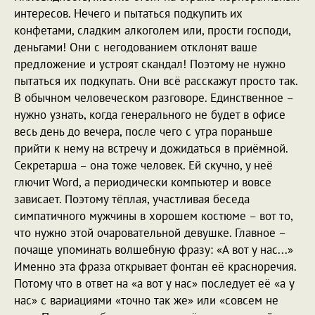
интересов. Нечего и пытаться подкупить их
конфетами, сладким алкоголем или, прости господи,
деньгами! Они с негодованием отклонят ваше
предложение и устроят скандал! Поэтому не нужно
пытаться их подкупать. Они всё расскажут просто так.
В обычном человеческом разговоре. Единственное –
нужно узнать, когда генерального не будет в офисе
весь день до вечера, после чего с утра пораньше
прийти к нему на встречу и дожидаться в приёмной.
Секретарша – она тоже человек. Ей скучно, у неё
глючит Word, а периодически компьютер и вовсе
зависает. Поэтому тёплая, участливая беседа
симпатичного мужчины в хорошем костюме – вот то,
что нужно этой очаровательной девушке. Главное –
почаще упоминать волшебную фразу: «А вот у нас...»
Именно эта фраза открывает фонтан её красноречия.
Потому что в ответ на «а вот у нас» последует её «а у
нас» с вариациями «точно так же» или «совсем не