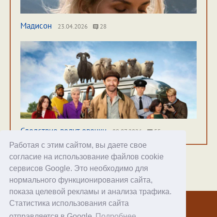
Мадисон
23.04.2026
28
Следствие ведут овечки
09.07.2026
55
Работая с этим сайтом, вы даете свое
согласие на использование файлов cookie
сервисов Google. Это необходимо для
нормального функционирования сайта,
Хостинг
показа целевой рекламы и анализа трафика.
Статистика использования сайта
© 1998–2026 Alex Exler
отправляется в Google
Подробнее