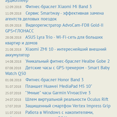
аудиоплеер
Фитнес-браслет Xiaomi Mi Band 3
12.09.2018
Сервис Smartway - эффективная замена
11.09.2018
агентств деловых поездок
Видеорегистратор AdvoCam-FD8 Gold-II
05.09.2018
GPS+ГЛОНАСС
ASUS Lyra Trio - Wi-Fi-сеть для больших
28.08.2018
квартир и домов
Xiaomi ZMI 10 - интереснейший внешний
21.08.2018
аккумулятор
Уникальный фитнес-браслет Healbe Gobe 2
14.08.2018
Детские часы с GPS-трекером - Smart Baby
07.08.2018
Watch Q50
Фитнес-браслет Honor Band 3
01.08.2018
Планшет Huawei MediaPad M5 10"
31.07.2018
"Умные" часы Garmin Vivoactive 3
25.07.2018
Шлем виртуальной реальности Oculus Rift
24.07.2018
Защищенный смартфон Vertex Impress Grip
17.07.2018
Работа в Windows с накопителями,
11.07.2018