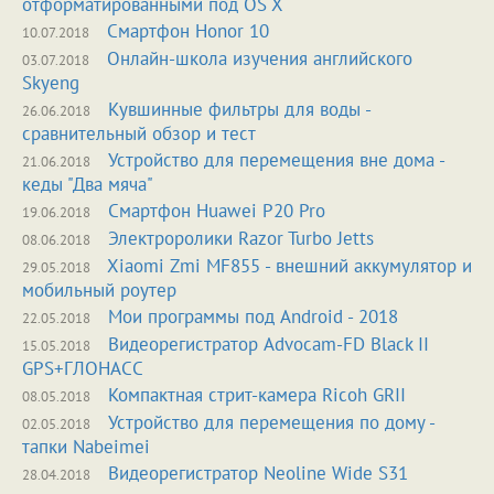
отформатированными под OS X
Смартфон Honor 10
10.07.2018
Онлайн-школа изучения английского
03.07.2018
Skyeng
Кувшинные фильтры для воды -
26.06.2018
сравнительный обзор и тест
Устройство для перемещения вне дома -
21.06.2018
кеды "Два мяча"
Смартфон Huawei P20 Pro
19.06.2018
Электроролики Razor Turbo Jetts
08.06.2018
Xiaomi Zmi MF855 - внешний аккумулятор и
29.05.2018
мобильный роутер
Мои программы под Android - 2018
22.05.2018
Видеорегистратор Advocam-FD Black II
15.05.2018
GPS+ГЛОНАСС
Компактная стрит-камера Ricoh GRII
08.05.2018
Устройство для перемещения по дому -
02.05.2018
тапки Nabeimei
Видеорегистратор Neolinе Wide S31
28.04.2018