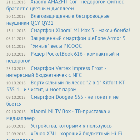
Xiaomi AMAZFIT Cor - недорогой фитнес-
21.11.2018
браслет с цветным дисплеем
Влагозащищенные беспроводные
20.11.2018
наушники QCY QY31
Смартфон Xiaomi Mi Max 3 - макси-бомба!
13.11.2018
Защищенный смартфон uleFone Armor 5
08.11.2018
"Умные" весы PICOOC
06.11.2018
Ридер PocketBook 616 - компактный и
30.10.2018
недорогой
Смартфон Vertex Impress Frost -
23.10.2018
интересный бюджетничек с NFC
Вертикальный пылесос "2 в 1" Kitfort KT-
10.10.2018
535-1 - и чистит, и моет паром
Смартфон Doogee S55 - не тонет и не
09.10.2018
бьется
Xiaomi Mi TV Box - ТВ-приставка и
02.10.2018
медиаплеер
Устройства, которыми я пользуюсь
26.09.2018
xDuoo X3II - хороший бюджетный Hi-Fi-
25.09.2018