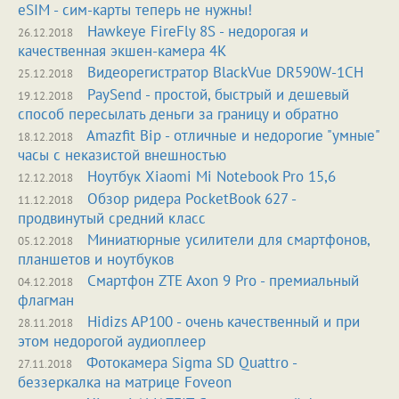
eSIM - сим-карты теперь не нужны!
Hawkeye FireFly 8S - недорогая и
26.12.2018
качественная экшен-камера 4К
Видеорегистратор BlackVue DR590W-1CH
25.12.2018
PaySend - простой, быстрый и дешевый
19.12.2018
способ пересылать деньги за границу и обратно
Amazfit Bip - отличные и недорогие "умные"
18.12.2018
часы с неказистой внешностью
Ноутбук Xiaomi Mi Notebook Pro 15,6
12.12.2018
Обзор ридера PocketBook 627 -
11.12.2018
продвинутый средний класс
Миниатюрные усилители для смартфонов,
05.12.2018
планшетов и ноутбуков
Смартфон ZTE Axon 9 Pro - премиальный
04.12.2018
флагман
Hidizs AP100 - очень качественный и при
28.11.2018
этом недорогой аудиоплеер
Фотокамера Sigma SD Quattro -
27.11.2018
беззеркалка на матрице Foveon