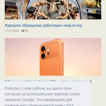
Хорошее обращение работящих медсестер
17.07.2026
96
Обзор смартфона Honor 600 - неплохой средний
класс
04.08.2026
37
Работая с этим сайтом, вы даете свое
согласие на использование файлов cookie
сервисов Google. Это необходимо для
нормального функционирования сайта,