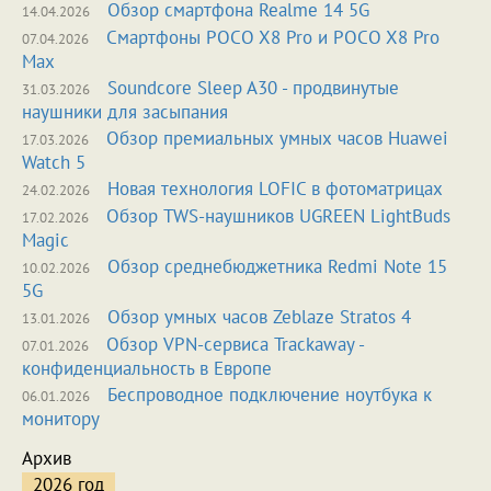
Обзор смартфона Realme 14 5G
14.04.2026
Смартфоны POCO X8 Pro и POCO X8 Pro
07.04.2026
Max
Soundcore Sleep A30 - продвинутые
31.03.2026
наушники для засыпания
Обзор премиальных умных часов Huawei
17.03.2026
Watch 5
Новая технология LOFIC в фотоматрицах
24.02.2026
Обзор TWS-наушников UGREEN LightBuds
17.02.2026
Magic
Обзор среднебюджетника Redmi Note 15
10.02.2026
5G
Обзор умных часов Zeblaze Stratos 4
13.01.2026
Обзор VPN-сервиса Trackaway -
07.01.2026
конфиденциальность в Европе
Беспроводное подключение ноутбука к
06.01.2026
монитору
Архив
2026 год