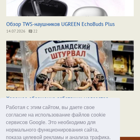
Обзор TWS-наушников UGREEN EchoBuds Plus
14.07.2026
22
Хорошее обращение работящих медсестер
17.07.2026
96
Работая с этим сайтом, вы даете свое
согласие на использование файлов cookie
сервисов Google. Это необходимо для
нормального функционирования сайта,
Хостинг
показа целевой рекламы и анализа трафика.