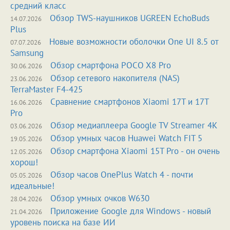
средний класс
Обзор TWS-наушников UGREEN EchoBuds
14.07.2026
Plus
Новые возможности оболочки One UI 8.5 от
07.07.2026
Samsung
Обзор смартфона POCO X8 Pro
30.06.2026
Обзор сетевого накопителя (NAS)
23.06.2026
TerraMaster F4-425
Сравнение смартфонов Xiaomi 17T и 17T
16.06.2026
Pro
Обзор медиаплеера Google TV Streamer 4K
03.06.2026
Обзор умных часов Huawei Watch FIT 5
19.05.2026
Обзор смартфона Xiaomi 15T Pro - он очень
12.05.2026
хорош!
Обзор часов OnePlus Watch 4 - почти
05.05.2026
идеальные!
Обзор умных очков W630
28.04.2026
Приложение Google для Windows - новый
21.04.2026
уровень поиска на базе ИИ