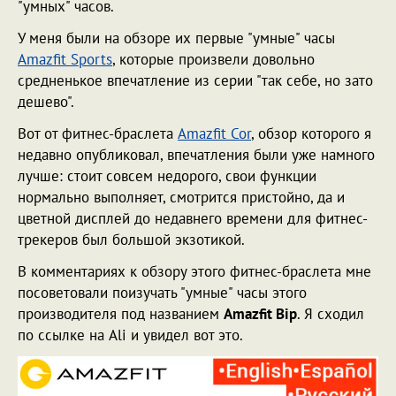
"умных" часов.
У меня были на обзоре их первые "умные" часы
Amazfit Sports
, которые произвели довольно
средненькое впечатление из серии "так себе, но зато
дешево".
Вот от фитнес-браслета
Amazfit Cor
, обзор которого я
недавно опубликовал, впечатления были уже намного
лучше: стоит совсем недорого, свои функции
нормально выполняет, смотрится пристойно, да и
цветной дисплей до недавнего времени для фитнес-
трекеров был большой экзотикой.
В комментариях к обзору этого фитнес-браслета мне
посоветовали поизучать "умные" часы этого
производителя под названием
Amazfit Bip
. Я сходил
по ссылке на Ali и увидел вот это.