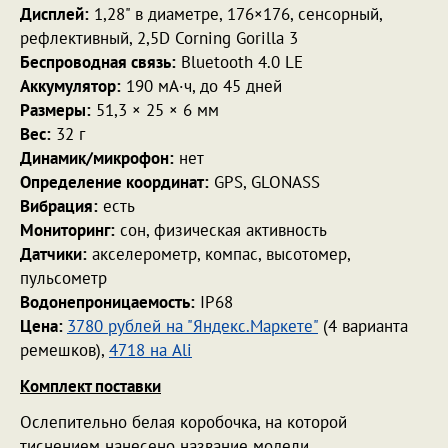
Дисплей:
1,28" в диаметре, 176×176, сенсорный,
рефлективный, 2,5D Corning Gorilla 3
Беспроводная связь:
Bluetooth 4.0 LE
Аккумулятор:
190 мА·ч, до 45 дней
Размеры:
51,3 × 25 × 6 мм
Вес:
32 г
Динамик/микрофон:
нет
Определение координат:
GPS, GLONASS
Вибрация:
есть
Мониторинг:
сон, физическая активность
Датчики:
акселерометр, компас, высотомер,
пульсометр
Водонепроницаемость:
IP68
Цена:
3780 рублей на "Яндекс.Маркете"
(4 варианта
ремешков),
4718 на Ali
Комплект поставки
Ослепительно белая коробочка, на которой
тиснением нанесено название модели.