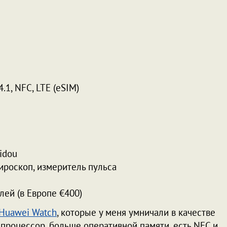
4.1, NFC, LTE (eSIM)
idou
ироскоп, измеритель пульса
ей (в Европе €400)
Huawei Watch
, которые у меня умничали в качестве
е процессор, больше оперативной памяти, есть NFC и