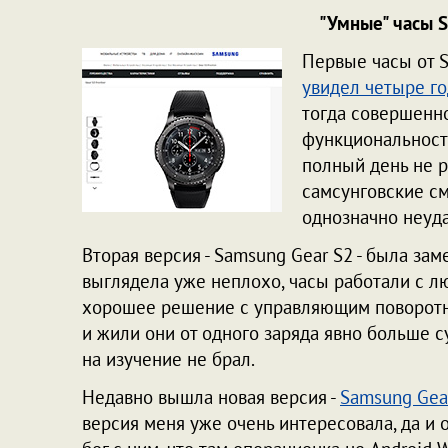
"Умные" часы S
Первые часы от S
увидел четыре го
тогда совершенно
функциональности
полный день не р
самсунговские см
однозначно неуд
Вторая версия - Samsung Gear S2 - была за
выглядела уже неплохо, часы работали с 
хорошее решение с управляющим поворотны
и жили они от одного заряда явно больше с
на изучение не брал.
Недавно вышла новая версия -
Samsung Gea
версия меня уже очень интересовала, да и 