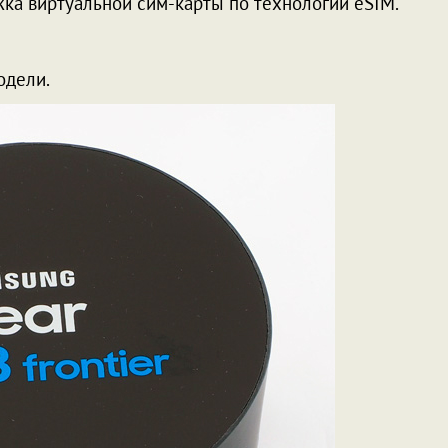
держка виртуальной сим-карты по технологии eSIM.
одели.