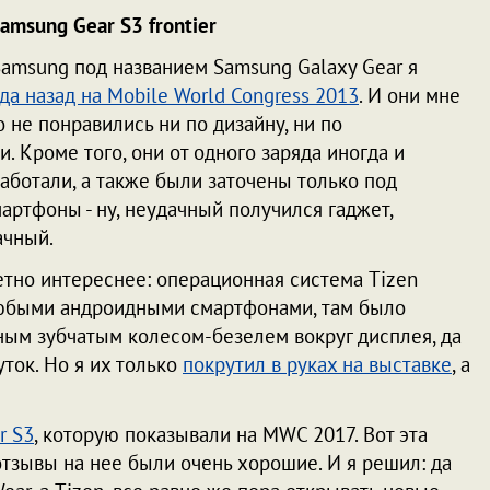
amsung Gear S3 frontier
amsung под названием Samsung Galaxy Gear я
да назад на Mobile World Congress 2013
. И они мне
 не понравились ни по дизайну, ни по
. Кроме того, они от одного заряда иногда и
аботали, а также были заточены только под
артфоны - ну, неудачный получился гаджет,
ачный.
метно интереснее: операционная система Tizen
любыми андроидными смартфонами, там было
м зубчатым колесом-безелем вокруг дисплея, да
уток. Но я их только
покрутил в руках на выставке
, а
r S3
, которую показывали на MWC 2017. Вот эта
отзывы на нее были очень хорошие. И я решил: да