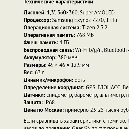
Технические характеристики
Дисплей:
1,3", 360×360, Super AMOLED
Процессор:
Samsung Exynos 7270, 1 ГГц
Операционная система:
Tizen 2.3.2
Оперативная память:
768 МБ
Флеш-память:
4 ГБ
Беспроводная связь:
Wi-Fi b/g/n, Bluetooth 
Аккумулятор:
380 мА·ч
Размеры:
49 × 46 × 12,9 мм
Вес:
63 г
Динамик/микрофон:
есть
Определение координат:
GPS, ГЛОНАСС, Be
Датчики:
спидометр, барометр, альтиметр, г
Защита:
IP68
Цена по Москве:
примерно 23-25 тысяч рубл
Если сравнивать характеристики с теми же
часов до появления Gear S3, то тут получш