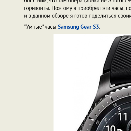
бог с ним, что там операционка не Android 
горизонты. Поэтому я приобрел эти часы, по
и в данном обзоре я готов поделиться сво
"Умные" часы
Samsung Gear S3
.