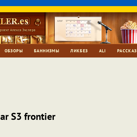
роект Алекса Экслера
ОБЗОРЫ
БАННИЗМЫ
ЛИКБЕЗ
ALI
РАССКА
r S3 frontier