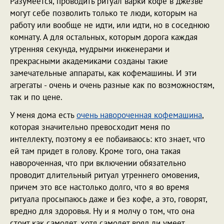
Разумеется, проводить ритуал варки кофе в джезве
могут себе позволить только те люди, которым на
работу или вообще не идти, или идти, но в соседнюю
комнату. А для остальных, которым дорога каждая
утренняя секунда, мудрыми инженерами и
прекрасными академиками созданы такие
замечательные аппараты, как кофемашины. И эти
агрегаты - очень и очень разные как по возможностям,
так и по цене.
У меня дома есть
очень навороченная кофемашина
,
которая значительно превосходит меня по
интеллекту, поэтому я ее побаиваюсь: кто знает, что
ей там придет в голову. Кроме того, она такая
навороченная, что при включении обязательно
проводит длительный ритуал утреннего омовения,
причем это все настолько долго, что я во время
ритуала просыпаюсь даже и без кофе, а это, говорят,
вредно для здоровья. Ну и я молчу о том, что она
стоит как самолет, хотя самолет вряд ли умеет