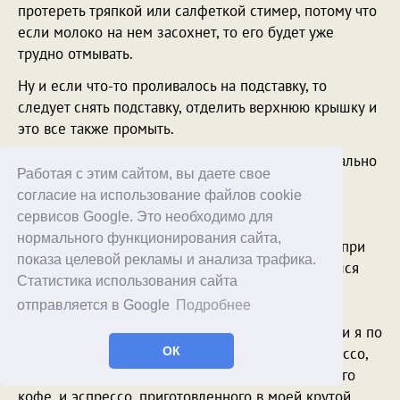
протереть тряпкой или салфеткой стимер, потому что
если молоко на нем засохнет, то его будет уже
трудно отмывать.
Ну и если что-то проливалось на подставку, то
следует снять подставку, отделить верхнюю крышку и
это все также промыть.
Весь процесс очистки кофеварки занимает буквально
Работая с этим сайтом, вы даете свое
пару минут.
согласие на использование файлов cookie
Наблюдения при работе и выводы
сервисов Google. Это необходимо для
нормального функционирования сайта,
Самый главный вопрос, который меня волновал при
показа целевой рекламы и анализа трафика.
тестировании этой кофеварки, разумеется, касался
Статистика использования сайта
качества приготовленного кофе. А качество в
отправляется в Google
Подробнее
помповых кофеварках зависит во многом от
создаваемого давления. Здесь давление 15 бар, и я по
вкусу не ощущаю никакой разницы между эспрессо,
ОК
приготовленного в данной кофеварке из молотого
кофе, и эспрессо, приготовленного в моей крутой