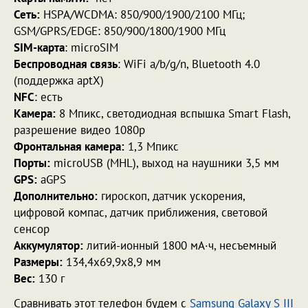
Сеть:
HSPA/WCDMA: 850/900/1900/2100 МГц;
GSM/GPRS/EDGE: 850/900/1800/1900 МГц
SIM-карта
: microSIM
Беспроводная связь
: WiFi a/b/g/n, Bluetooth 4.0
(поддержка aptX)
NFC
: есть
Камера:
8 Мпикс, светодиодная вспышка Smart Flash,
разрешение видео 1080p
Фронтальная камера:
1,3 Мпикс
Порты:
microUSB (MHL), выход на наушники 3,5 мм
GPS:
aGPS
Дополнительно:
гироскоп, датчик ускорения,
цифровой компас, датчик приближения, световой
сенсор
Аккумулятор:
литий-ионный 1800 мА·ч, несъемный
Размеры:
134,4x69,9x8,9 мм
Вес:
130 г
Сравнивать этот телефон будем с
Samsung Galaxy S III