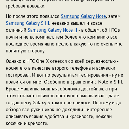
требовал доводки.
Но после этого появился
Samsung Galaxy Note
, затем
Samsung Galaxy S III
, недавно вышел и вовсе
отличный
Samsung Galaxy Note II
- в общем, об HTC я
почти и не вспоминал, тем более что компанию все
последнее время явно несло в какую-то не очень мне
понятную сторону.
Однако к HTC One X отнесся со всей серьезностью -
носил его в качестве второго телефона и всячески
тестировал. И вот по результатам тестирования - ну не
нравится он мне! Особенно в сравнении с Note и S III.
Вроде машинка мощная, оболочка достойная, а при
этом столько косячков постоянно вылавливал - даже
тогдашнему Galaxy S такого не снилось. Поэтому и до
обзора все руки никак не доходили - интереснее
описывать всякие удобства и красивости, нежели
косячки и кривости.