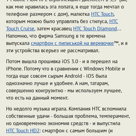
как мне нравилась эта лопата, я еще тогда мечтал о
телефоне размером с дом), малютка
HTC Touch
,
которым можно было управлять без стилуса,
HTC
Touch Cruise
, затем красавец
HTC Touch Diamond
...
Напомню, что фирма Samsung в те времена
выпускала
смартфон с пиписькой на веревочке
™, и я
эти устройства всерьез не рассматривал.
Потом вышла прошивка iOS 3.0 - и я перешел на
iPhone. Потому что в сравнении с Windows Mobile и
тогда еще совсем сырым Android - iOS была
однозначно лучше и удобнее. А нам, татарам,
совершенно конгруэнтно - мы используем лучшее,
что есть на данный момент.
Но недолго музыка играла. Компания HTC вспомнила
собственные удачи - большая проблема, темперамент,
но одновременно экономия средств
-
и выпустила
HTC Touch HD2
: смартфон с самым большим (и