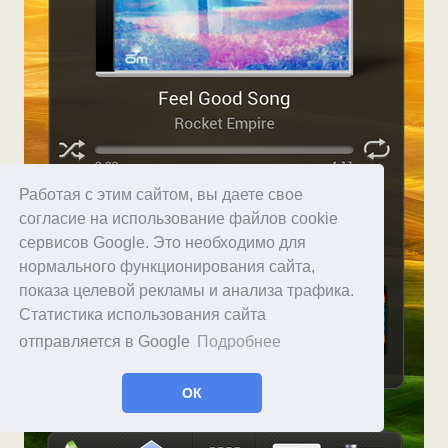
Работая с этим сайтом, вы даете свое
согласие на использование файлов cookie
сервисов Google. Это необходимо для
нормального функционирования сайта,
показа целевой рекламы и анализа трафика.
Статистика использования сайта
отправляется в Google
Подробнее
ОК