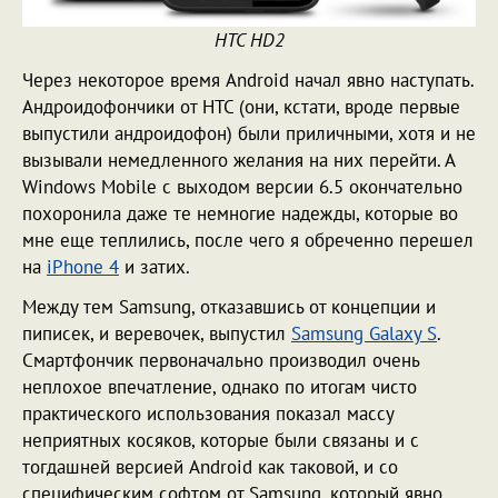
HTC HD2
Через некоторое время Android начал явно наступать.
Андроидофончики от HTC (они, кстати, вроде первые
выпустили андроидофон) были приличными, хотя и не
вызывали немедленного желания на них перейти. А
Windows Mobile с выходом версии 6.5 окончательно
похоронила даже те немногие надежды, которые во
мне еще теплились, после чего я обреченно перешел
на
iPhone 4
и затих.
Между тем Samsung, отказавшись от концепции и
пиписек, и веревочек, выпустил
Samsung Galaxy S
.
Смартфончик первоначально производил очень
неплохое впечатление, однако по итогам чисто
практического использования показал массу
неприятных косяков, которые были связаны и с
тогдашней версией Android как таковой, и со
специфическим софтом от Samsung, который явно