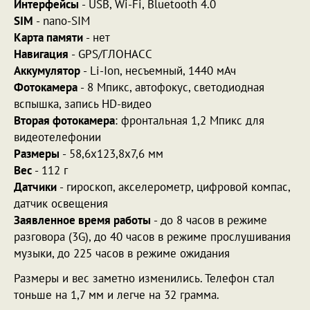
Интерфейсы
- USB, Wi-Fi, Bluetooth 4.0
SIM
- nano-SIM
Карта памяти
- нет
Навигация
- GPS/ГЛОНАСС
Аккумулятор
- Li-Ion, несъемный, 1440 мАч
Фотокамера
- 8 Мпикс, автофокус, светодиодная
вспышка, запись HD-видео
Вторая фотокамера
: фронтальная 1,2 Мпикс для
видеотелефонии
Размеры
- 58,6x123,8x7,6 мм
Вес
- 112 г
Датчики
- гироскоп, акселерометр, цифровой компас,
датчик освещения
Заявленное время работы
- до 8 часов в режиме
разговора (3G), до 40 часов в режиме прослушивания
музыки, до 225 часов в режиме ожидания
Размеры и вес заметно изменились. Телефон стал
тоньше на 1,7 мм и легче на 32 грамма.