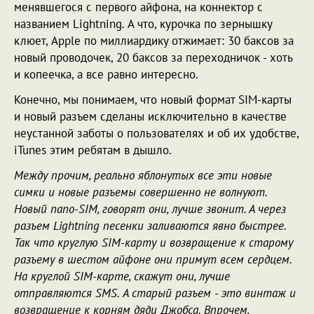
менявшегося с первого айфона, на коннектор с
названием Lightning. А что, курочка по зернышку
клюет, Apple по миллиардику отжимает: 30 баксов за
новый проводочек, 20 баксов за переходничок - хоть
и копеечка, а все равно интересно.
Конечно, мы понимаем, что новый формат SIM-карты
и новый разъем сделаны исключительно в качестве
неустанной заботы о пользователях и об их удобстве,
iTunes этим ребятам в дышло.
Между прочим, реально яблонутых все эти новые
симки и новые разъемы совершенно не волнуют.
Новый nano-SIM, говорят они, лучше звонит. А через
разъем Lightning песенки заливаются явно быстрее.
Так что круглую SIM-карту и возвращение к старому
разъему в шестом айфоне они примут всем сердцем.
На круглой SIM-карте, скажут они, лучше
отправляются SMS. А старый разъем - это винтаж и
возвращение к корням дяди Джобса. Впрочем,