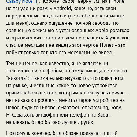
Galaxy Note II
... Короче говоря, вернуться на iPhone
не тянуло ни разу: у Android, конечно, есть свои
определенные недостатки (не особенно критичные
для меня), однако ощущение полной свободы по
сравнению с жизнью в установленных Apple рогатках
и ограничениях - его ни с чем не сравнить. А уж какое
счастье месяцами не видеть этот чертов iTunes - это
поймет только тот, кто его месяцами не видел.
Тем не менее, как известно, я не являюсь ни
эплфилом, ни эплфобом, поэтому никогда не говорю
"никогда": я внимательно изучаю то, что появляется
на рынке, и если мне какое-то новое устройство
нравится больше того, которым я пользуюсь сейчас, -
нет никаких проблем сменить старое устройство на
новое, будь то iPhone, смартфон от Samsung, Sony,
HTC, да хоть виндофон или телефон на Bada -
наплевать, было бы оно лучше других.
Поэтому я, конечно, был обязан поизучать пятый