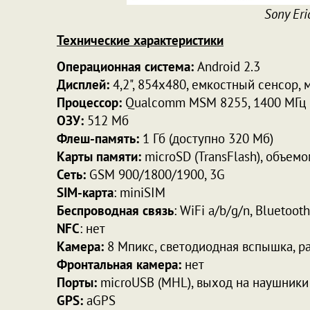
Sony Eri
Технические характеристики
Операционная система:
Android 2.3
Дисплей:
4,2", 854х480, емкостный сенсор, 
Процессор:
Qualcomm MSM 8255, 1400 МГц
ОЗУ:
512 Мб
Флеш-память:
1 Гб (доступно 320 Мб)
Карты памяти:
microSD (TransFlash), объемо
Сеть:
GSM 900/1800/1900, 3G
SIM-карта
: miniSIM
Беспроводная связь
: WiFi a/b/g/n, Bluetooth
NFC
: нет
Камера:
8 Мпикс, светодиодная вспышка, р
Фронтальная камера:
нет
Порты:
microUSB (MHL), выход на наушники
GPS:
aGPS