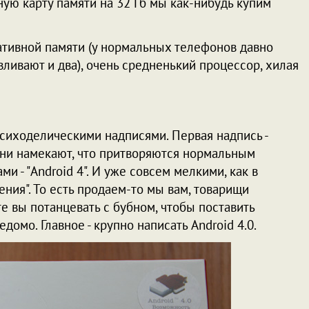
ную карту памяти на 32 Гб мы как-нибудь купим
ативной памяти (у нормальных телефонов давно
авливают и два), очень средненький процессор, хилая
психоделическими надписями. Первая надпись -
, они намекают, что притворяются нормальным
 - "Android 4". И уже совсем мелкими, как в
ния". То есть продаем-то мы вам, товарищи
те вы потанцевать с бубном, чтобы поставить
едомо. Главное - крупно написать Android 4.0.