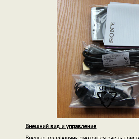
Внешний вид и управление
Внешне телефончик смотрится очень присто