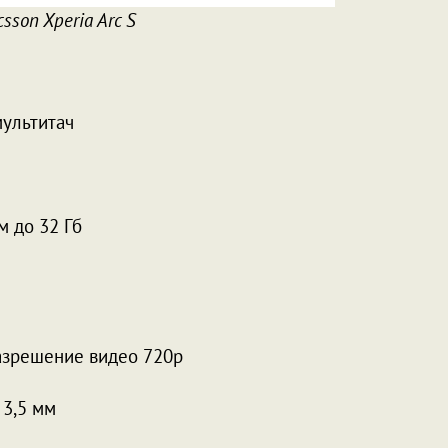
csson Xperia Arc S
мультитач
м до 32 Гб
азрешение видео 720p
 3,5 мм