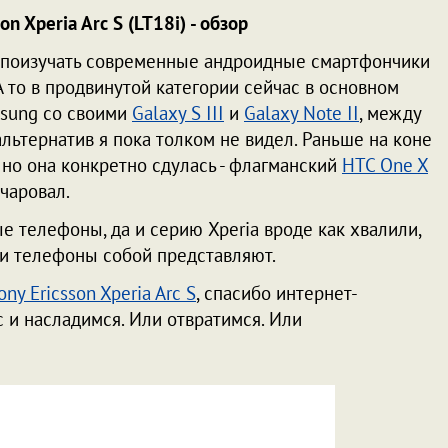
n Xperia Arc S (LT18i) - обзор
 поизучать современные андроидные смартфончики
 А то в продвинутой категории сейчас в основном
msung со своими
Galaxy S III
и
Galaxy Note II
, между
льтернатив я пока толком не видел. Раньше на коне
но она конкретно сдулась - флагманский
HTC One X
очаровал.
ые телефоны, да и серию Xperia вроде как хвалили,
ти телефоны собой представляют.
ony Ericsson Xperia Arc S
, спасибо интернет-
с и насладимся. Или отвратимся. Или