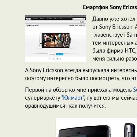
Смартфон Sony Ericsso
Давно уже хотел
от Sony Ericsson.
главенствует Sa
тем интересных а
была фирма HTC, 
меня сильно раз
А Sony Ericsson всегда выпускала интересн
поэтому интересно было посмотреть, что э
Первой на обзор ко мне приехала модель
S
супермаркету
"Юлмарт"
, ну вот ею мы сейча
оравнодушимся - как получится.