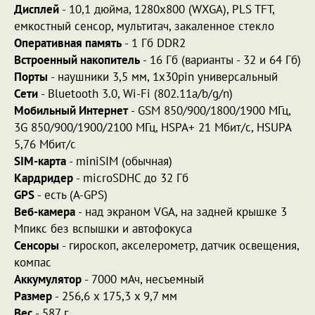
Дисплей
- 10,1 дюйма, 1280х800 (WXGA), PLS TFT,
емкостный сенсор, мультитач, закаленное стекло
Оперативная память
- 1 Гб DDR2
Встроенный накопитель
- 16 Гб (варианты - 32 и 64 Гб)
Порты
- наушники 3,5 мм, 1x30pin универсальный
Сети
- Bluetooth 3.0, Wi-Fi (802.11a/b/g/n)
Мобильный Интернет
- GSM 850/900/1800/1900 МГц,
3G 850/900/1900/2100 МГц, HSPA+ 21 Мбит/с, HSUPA
5,76 Мбит/с
SIM-карта
- miniSIM (обычная)
Кардридер
- microSDHC до 32 Гб
GPS
- есть (A-GPS)
Веб-камера
- над экраном VGA, на задней крышке 3
Мпикс без вспышки и автофокуса
Сенсоры
- гироскоп, акселерометр, датчик освещения,
компас
Аккумулятор
- 7000 мАч, несъемный
Размер
- 256,6 x 175,3 x 9,7 мм
Вес
- 587 г