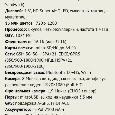
Sandwich)
Дисплей:
4,8", HD Super AMOLED, емкостная матрица,
мультитач,
16 млн цветов, 720 x 1280
Процессор:
Exynos, четырехъядерный, частота 1,4 ГГц
ОЗУ:
1024 Мб
Флеш-память:
16 Гб (или 32 Гб)
Карты памяти:
microSD/HC до 64 Гб
Сеть:
GSM 3G, 3G, HSPA+21, EDGE/GPRS
(850/900/1800/1900 МГц), HSPA+21
(850/900/1900/2100)
Беспроводная связь
: Bluetooth 3.0+HS, Wi-Fi
Камера:
8 Мпикс, светодиодная вспышка, автофокус,
разрешение видео 1920×1080 (Full HD)
Фронтальная камера:
1,9 Mпикс (CMOS сенсор)
Порты:
microUSB, выход на наушники 3,5 мм
GPS:
поддержка A-GPS, ГЛОНАСС
Аккумулятор:
Li-Pol 2100 мА·ч