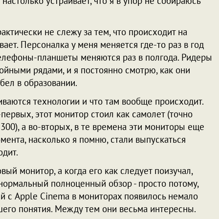
настолько устраивает, что я в упор не собираюсь
рактически не слежу за тем, что происходит на
ает. Персоналка у меня меняется где-то раз в год
 Телефоны-планшеты меняются раз в полгода. Ридеры
ойными рядами, и я постоянно смотрю, как они
бел в образовании.
иваются технологии и что там вообще происходит.
о-первых, этот монитор стоил как самолет (точно
1300), а во-вторых, в те времена эти мониторы еще
мента, насколько я помню, стали выпускаться
одит.
вый монитор, а когда его как следует поизучал,
 нормальный полноценный обзор - просто потому,
й с Apple Cinema в мониторах появилось немало
шего понятия. Между тем они весьма интересны.