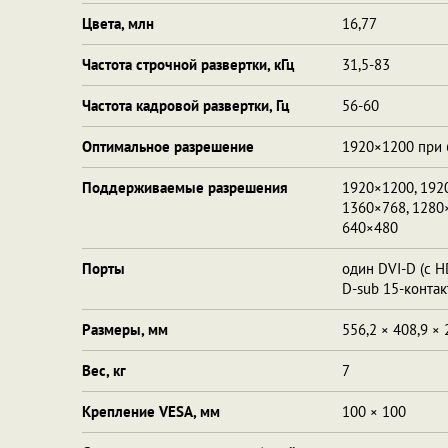
Цвета, млн
16,77
Частота строчной развертки, кГц
31,5-83
Частота кадровой развертки, Гц
56-60
Оптимальное разрешение
1920×1200 при 
Поддерживаемые разрешения
1920×1200, 192
1360×768, 1280×
640×480
Порты
один DVI-D (с HD
D-sub 15-конта
Размеры, мм
556,2 × 408,9 ×
Вес, кг
7
Крепление VESA, мм
100 × 100