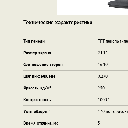
Технические характеристики
Тип панели
TFT-панель тип
Размер экрана
24,1"
Соотношение сторон
16:10
Шаг пиксела, мм
0,270
Яркость, кд/м²
250
Контрастность
1000:1
Углы обзора, °
170 по горизонт
Время отклика, мс
5