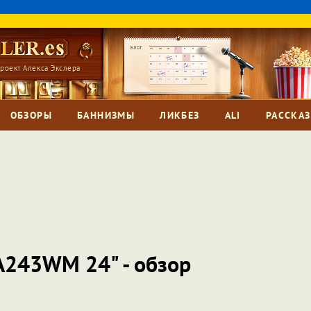
роект Алекса Экслера
ОБЗОРЫ
БАННИЗМЫ
ЛИКБЕЗ
ALI
РАССКА
A243WM 24" - обзор