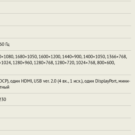
60 Гц
0×1080, 1680×1050, 1600×1200, 1440×900, 1400×1050, 1366×768,
1024, 1280×960, 1280×768, 1280×720, 1024×768, 800×600,
CP), один HDMI, USB ver. 2.0 (4 вх., 1 исх.), один DisplayPort, мини-
ктный
 230