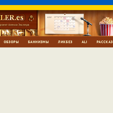
роект Алекса Экслера
ОБЗОРЫ
БАННИЗМЫ
ЛИКБЕЗ
ALI
РАССКА