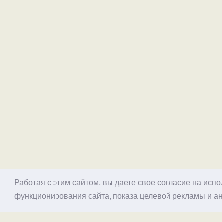
Работая с этим сайтом, вы даете свое согласие на исп
функционирования сайта, показа целевой рекламы и ан
© 1998–2026 Alex Exler