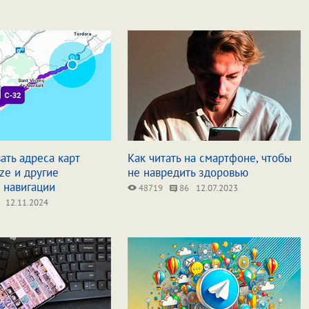
ать адреса карт
Как читать на смартфоне, чтобы
ze и другие
не навредить здоровью
 навигации
48719
86
12.07.2023
12.11.2024