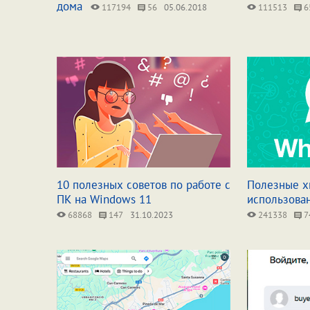
дома
117194
56
05.06.2018
111513
6
10 полезных советов по работе с
Полезные х
ПК на Windows 11
использова
68868
147
31.10.2023
241338
7