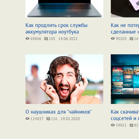
Как продлить срок службы
Как не поте
аккумулятора ноутбука
сделанные 
69606
105
14.06.2022
90203
16
О наушниках для "чайников"
Как скачив
соцсетей и
124837
116
19.02.2020
59051
82