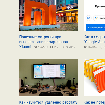
Полезные хитрости при
Как в смар
использовании смартфонов
"Google Асс
Xiaomi
596664
117
03.09.2019
167069
9
Как научиться удаленно работать
Как не пот