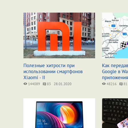
Полезные хитрости при
Как передав
использовании смартфонов
Google в Wa
Xiaomi - II
приложения
144089
83
28.01.2020
48216
81