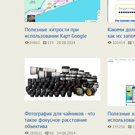
Полезные хитрости при
Какими дол
использовании Карт Google
как их запо
84865
129
28.08.2024
103414
3
Фотография для чайников - что
Полезные х
такое фокусное расстояние
использова
объектива
235256
1
283011
80
14.08.2014