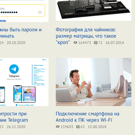
жны быть пароли и
Фотография для чайников:
минать
размер матрицы, что такое
"кроп"
24
20.10.2020
164473
71
16.07.2014
итрости при
Подключение смартфона на
нии Telegram
Android к ПК через Wi-Fi
55
26.11.2020
159603
63
15.08.2018