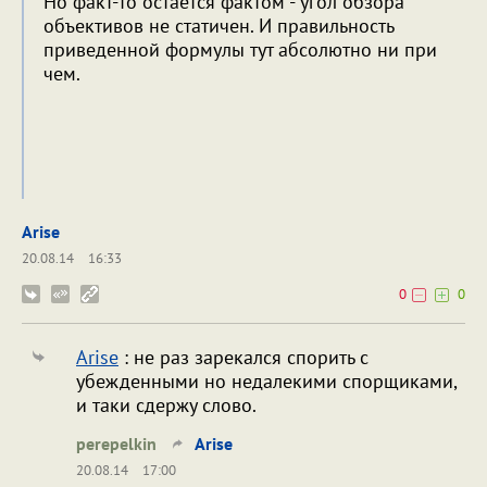
Но факт-то остается фактом - угол обзора
объективов не статичен. И правильность
приведенной формулы тут абсолютно ни при
чем.
Arise
20.08.14
16:33
0
0
Arise
: не раз зарекался спорить с
убежденными но недалекими спорщиками,
и таки сдержу слово.
perepelkin
Arise
20.08.14
17:00