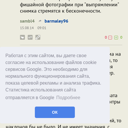
фишайной фотографии при "выпрямлении"
снимка стремятся к бесконечности.
sambl4
barmaley96
15.08.14
09:01
0
0
Например, если вы снимаете высотные дома на
Работая с этим сайтом, вы даете свое
объектив с фокусным расстоянием в 24 мм, то
согласие на использование файлов cookie
ближе к краям кадра справа и слева здания
сервисов Google. Это необходимо для
будут выглядеть наклоненными - вот пример.
нормального функционирования сайта,
показа целевой рекламы и анализа трафика.
Статистика использования сайта
На данном снимке в наклонных домах виновата
отправляется в Google
Подробнее
перспектива, а не искажения объектива. В центры
кадра они тоже назад завалени, просто это
ОК
меньше бросается в глаза.
Если бы сенсор был параллелен стенам зданий, то
наклонов бы не было. И не имеет значения, с