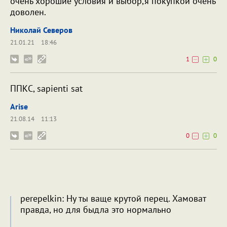
очень хорошие условия и выбор,я покупкой очень
доволен.
Николай Северов
21.01.21
18:46
1
0
ППКС, sapienti sat
Arise
21.08.14
11:13
0
0
perepelkin: Ну ты ваще крутой перец. Хамоват
правда, но для быдла это нормально