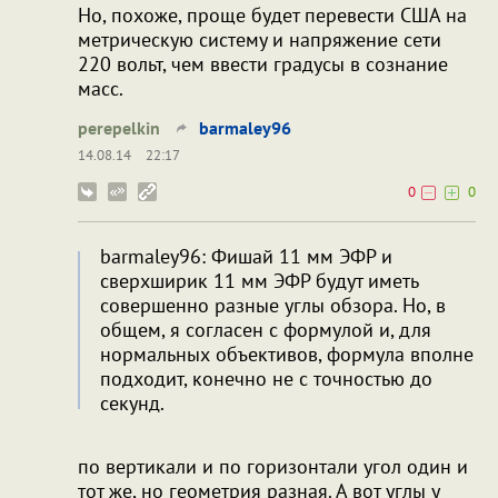
Но, похоже, проще будет перевести США на
метрическую систему и напряжение сети
220 вольт, чем ввести градусы в сознание
масс.
perepelkin
barmaley96
14.08.14
22:17
0
0
barmaley96: Фишай 11 мм ЭФР и
сверхширик 11 мм ЭФР будут иметь
совершенно разные углы обзора. Но, в
общем, я согласен с формулой и, для
нормальных объективов, формула вполне
подходит, конечно не с точностью до
секунд.
по вертикали и по горизонтали угол один и
тот же, но геометрия разная. А вот углы у