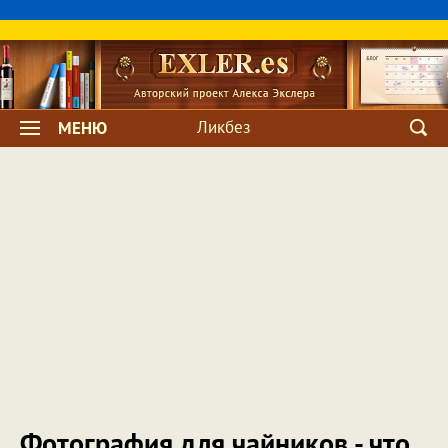
Ликбез
МЕНЮ
Фотография для чайников - что