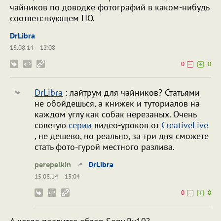
чайников по доводке фотографий в каком-нибудь
соответствующем ПО.
DrLibra
15.08.14
12:08
0
0
DrLibra
: лайтрум для чайников? Статьями
не обойдешься, а книжек и туториалов на
каждом углу как собак нерезаных. Очень
советую
серии
видео-уроков от
CreativeLive
, не дешево, но реально, за три дня сможете
стать фото-гурой местного разлива.
perepelkin
DrLibra
15.08.14
13:04
0
0