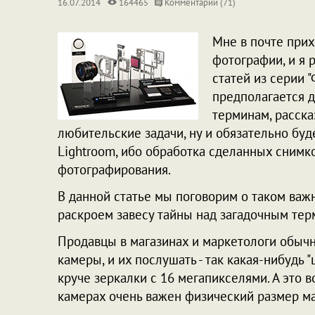
16.07.2014
164465
Комментарии (71)
Мне в почте при
фотографии, и я 
статей из серии 
предполагается 
терминам, расска
любительские задачи, ну и обязательно буд
Lightroom, ибо обработка сделанных снимк
фотографирования.
В данной статье мы поговорим о таком важ
раскроем завесу тайны над загадочным тер
Продавцы в магазинах и маркетологи обыч
камеры, и их послушать - так какая-нибудь
круче зеркалки с 16 мегапикселями. А это во
камерах очень важен физический размер ма