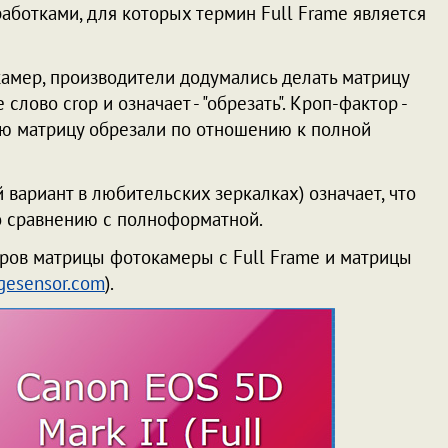
ботками, для которых термин Full Frame является
камер, производители додумались делать матрицу
слово crop и означает - "обрезать". Кроп-фактор -
ую матрицу обрезали по отношению к полной
 вариант в любительских зеркалках) означает, что
по сравнению с полноформатной.
еров матрицы фотокамеры с Full Frame и матрицы
gesensor.com
).