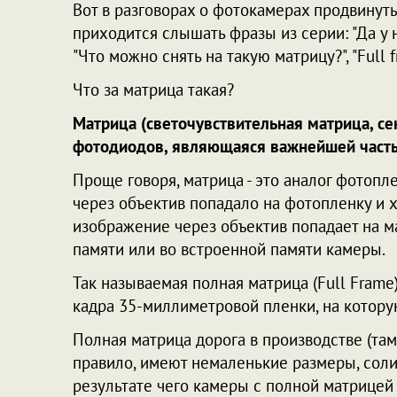
Вот в разговорах о фотокамерах продвину
приходится слышать фразы из серии: "Да у н
"Что можно снять на такую матрицу?", "Full f
Что за матрица такая?
Матрица (светочувствительная матрица, сен
фотодиодов, являющаяся важнейшей част
Проще говоря, матрица - это аналог фотоп
через объектив попадало на фотопленку и 
изображение через объектив попадает на ма
памяти или во встроенной памяти камеры.
Так называемая полная матрица (Full Frame
кадра 35-миллиметровой пленки, на котору
Полная матрица дорога в производстве (там
правило, имеют немаленькие размеры, солид
результате чего камеры с полной матрицей