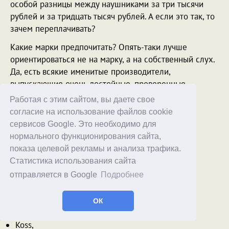
особой разницы между наушниками за три тысячи
рублей и за тридцать тысяч рублей. А если это так, то
зачем переплачивать?
Какие марки предпочитать? Опять-таки лучше
ориентироваться не на марку, а на собственный слух.
Да, есть всякие именитые производители,
выпускающие очень достойные, проверенные
временем наушники:
Работая с этим сайтом, вы даете свое
согласие на использование файлов cookie
Sennheiser,
сервисов Google. Это необходимо для
Sony,
нормального функционирования сайта,
показа целевой рекламы и анализа трафика.
Audio-Technica,
Статистика использования сайта
Philips,
отправляется в Google
Подробнее
Marshall,
ОК
JBL,
Koss,