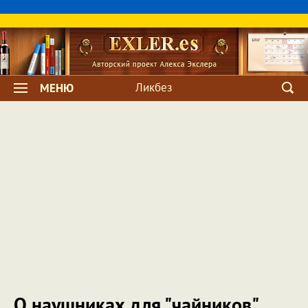
Ликбез
МЕНЮ
О наушниках для "чайников"