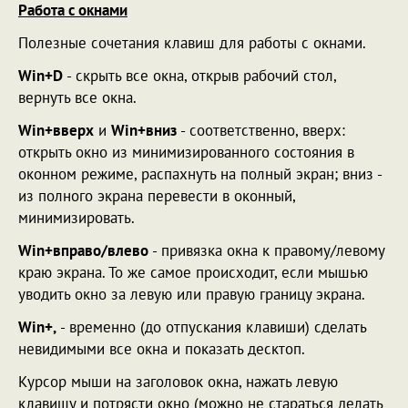
Работа с окнами
Полезные сочетания клавиш для работы с окнами.
Win+D
- скрыть все окна, открыв рабочий стол,
вернуть все окна.
Win+вверх
и
Win+вниз
- соответственно, вверх:
открыть окно из минимизированного состояния в
оконном режиме, распахнуть на полный экран; вниз -
из полного экрана перевести в оконный,
минимизировать.
Win+вправо/влево
- привязка окна к правому/левому
краю экрана. То же самое происходит, если мышью
уводить окно за левую или правую границу экрана.
Win+,
- временно (до отпускания клавиши) сделать
невидимыми все окна и показать десктоп.
Курсор мыши на заголовок окна, нажать левую
клавишу и потрясти окно (можно не стараться делать