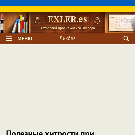
Ликбез
МЕНЮ
Полезные хитрости при