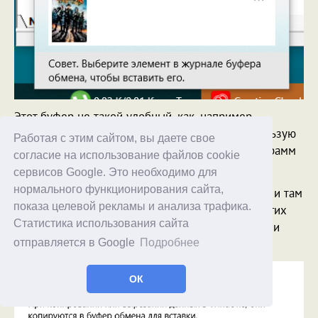
Этот буфер не такой удобный, как, например,
программа ClipDiary
, которую я много лет использую
Работая с этим сайтом, вы даете свое
для данных целей, однако если сторонних программ
согласие на использование файлов cookie
нет, то этот буфер будет очень даже полезен.
сервисов Google. Это необходимо для
нормального функционирования сайта,
Кроме того, из него можно перейти в настройки и там
показа целевой рекламы и анализа трафика.
задать синхронизацию буфера для каких-то других
Статистика использования сайта
устройств - например, смартфонов на Android или
iOS.
отправляется в Google
Подробнее
ОК