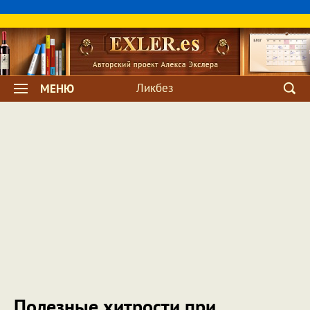
Ликбез
МЕНЮ
Полезные хитрости при