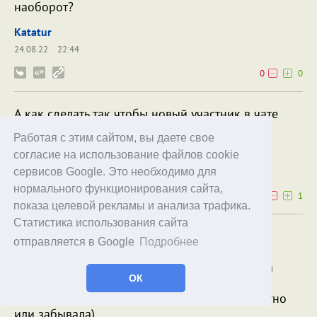
наоборот?
Katatur
24.08.22
22:44
0
0
А как сделать так чтобы новый участник в чате
видел все предыдущие сообщения ?
Работая с этим сайтом, вы даете свое
Amiwonder
согласие на использование файлов cookie
20.06.20
22:05
сервисов Google. Это необходимо для
нормального функционирования сайта,
0
1
показа целевой рекламы и анализа трафика.
Статистика использования сайта
Алекс, за статью огромное человеческое
отправляется в Google
Подробнее
спасибище!
Написана простым и понятным языком, мама
ОК
наконец изучила нужные фичи (про бОльшую
часть ранее рассказывал, но ей было непонятно
или забывала).