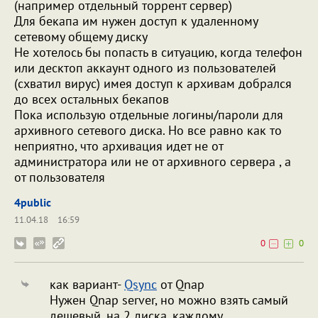
(например отдельный торрент сервер)
Для бекапа им нужен доступ к удаленному
сетевому общему диску
Не хотелось бы попасть в ситуацию, когда телефон
или десктоп аккаунт одного из пользователей
(схватил вирус) имея доступ к архивам добрался
до всех остальных бекапов
Пока использую отдельные логины/пароли для
архивного сетевого диска. Но все равно как то
неприятно, что архивация идет не от
администратора или не от архивного сервера , а
от пользователя
4public
11.04.18
16:59
0
0
как вариант-
Qsync
от Qnap
Нужен Qnap server, но можно взять самый
дешевый, на 2 диска. каждому