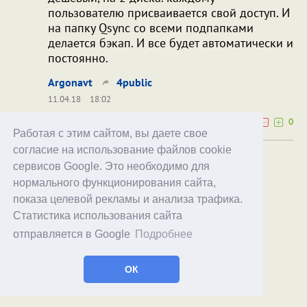
пользователю присваивается свой доступ. И
на папку Qsync со всеми подпапками
делается бэкап. И все будет автоматически и
постоянно.
Argonavt
4public
11.04.18
18:02
0
0
Работая с этим сайтом, вы даете свое
согласие на использование файлов cookie
да, конечно. Это же бэкап, а не "тупое
сервисов Google. Это необходимо для
копирование"
нормального функционирования сайта,
кстати,
тут есть сравнительная таблица
тут есть
показа целевой рекламы и анализа трафика.
сравнительная таблица самых популярных
Статистика использования сайта
облачных бэкап сервисов.
отправляется в Google
Подробнее
Вроде Blackbaze стал выше по рейтингу , чем
Carbonite. Можно тоже попробовать.
ОК
Argonavt
11.04.18
16:45