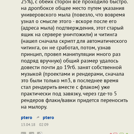
25%), с обеих сторон все проходило быстро.
на дропбоксе общее место путем указания
универовского мыла (повезло, что вовремя
узнал о смысле этого - вскоре после его
(адреса мыла) подтверждения, этот старый
ящик на сервере уничтожили) и читинга
(нашел сначала скрипт для автоматического
читинга, он не сработал, потом, узнав
принцип, провел манипуляции много раз
подряд вручную) общий размер удалось
довести почти до 19гб. занят собственной
музыкой (проектами и рендерами, сначала
это были только мп3, в последнее время
стал рендерить вместе с флаком) уже
практически под завязку, через где-то 5
рендеров флаки/вавки придется переносить
на мылору.
ptero
ptero
13.04.18
02:09