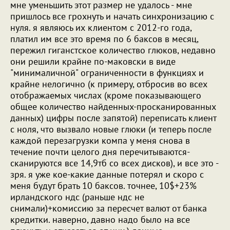
мне уменьшить этот размер не удалось - мне
пришлось все грохнуть и начать синхронизацию с
нуля. я являюсь их клиентом с 2012-го года,
платил им все это время по 6 баксов в месяц,
пережил гиганстское количество глюков, недавно
они решили крайне по-маковски в виде
"минималичной" ограниченности в функциях и
крайне нелогично (к примеру, отбросив во всех
отображаемых числах (кроме показывающего
общее количество найденных-просканированных
данных) цифры после запятой) переписать клиент
с ноля, что вызвало новые глюки (и теперь после
каждой перезагрузки компа у меня снова в
течение почти целого дня перечитываются-
сканируются все 14,9тб со всех дисков), и все это -
зря. я уже кое-какие данные потерял и скоро с
меня будут брать 10 баксов. точнее, 10$+23%
ирландского ндс (раньше ндс не
снимали)+комиссию за пересчет валют от банка
кредитки. наверно, давно надо было на все