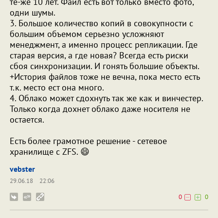
те-же 10 лет. Файл есть вот только вместо фото,
одни шумы.
3. Большое количество копий в совокупности с
большим объемом серьезно усложняют
менеджмент, а именно процесс репликации. Где
старая версия, а где новая? Всегда есть риски
сбоя синхронизации. И гонять большие объекты.
+История файлов тоже не вечна, пока место есть
т.к. место ест она много.
4. Облако может сдохнуть так же как и винчестер.
Только когда дохнет облако даже носителя не
остается.
Есть более грамотное решение - сетевое
хранилище с ZFS. 😄
vebster
29.06.18
22:06
0
0