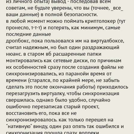
из личного опыта) вывод - последовав всем
советам, не будьте уверены, что вы (точнее, _все_
ваши данные) в полной безопасности.
в любой момент можно поймать криптолокер (тут
пронесло, т-т-т) и потерять, как минимум, самые
последние данные
дропбокс, пока пользовался им на виртуалбоксе,
считал надежным, но был один раздражающий
нюанс. в старом вб расшаренные папки
монтировались как сетевые диски, по причинам
их особенностей сразу после создания файлы не
синхронизировались, из паранойи время от
времени (старался, по крайней мере, не забыть
сделать это после окончания работы) приходилось
перезагрузить виртуалку, чтобы синхронизация
свершилась. однако было удобно, случайно
ошибочно перезаписав старый проект,
восстановить его, пока все не
синхронизировалось. как только перешел на
"нативную" винду, один раз опять так ошибился и
синхронизация прошла сразу. вопреки