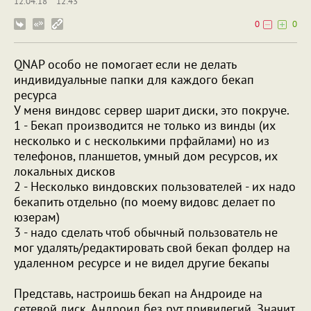
12.04.18
12:43
0
0
QNAP особо не помогает если не делать
индивидуальные папки для каждого бекап
ресурса
У меня виндовс сервер шарит диски, это покруче.
1 - Бекап производится не только из винды (их
несколько и с несколькими прфайлами) но из
телефонов, планшетов, умный дом ресурсов, их
локальных дисков
2 - Несколько виндовских пользователей - их надо
бекапить отдельно (по моему видовс делает по
юзерам)
3 - надо сделать чтоб обычный пользователь не
мог удалять/редактировать свой бекап фолдер на
удаленном ресурсе и не видел другие бекапы
Представь, настроишь бекап на Андроиде на
сетевой диск. Андроид без рут привилегий. Значит