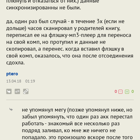
плюнуть и отказаться от них.) данные
синхронизированны не были.
да, один раз был случай - в течение 3х (если не
дольше) часов сканировал у родителей книгу,
переписал ее на флэшку-мп3-плеер для переноса
на свой комп, но протупил и данные не
скопировал, а перенес. когда вставил флэшку в
свой комп, оказалось, что она после отсоединения
сдохла.
ptero
13.04.18
01:19
0
0
не упомянул мегу (позже упомянул ниже, но
забыл упомянуть, что один раз акк перестал
работать - знакомый все несколько раз
подряд заливал, ко мне же ничего не
попадало. это произошло вскоре после того