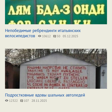
Непобедимые ребрендинги итальянских
велосипедистов
10612
50
05.12.2025
Подростковные вдовы шальных автоледей
12322
107
28.11.2025