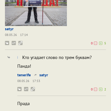
satyr
08.05.26
17:14
0
5
Кто угадает слово по трем буквам?
Панда!
tenerife
satyr
08.05.26
17:53
0
2
Прада