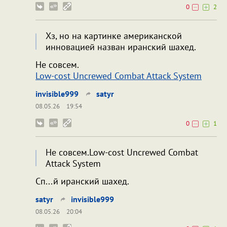
0
2
Хз, но на картинке американской
инновацией назван иранский шахед.
Не совсем.
Low-cost Uncrewed Combat Attack System
invisible999
satyr
08.05.26
19:54
0
1
Не совсем.Low-cost Uncrewed Combat
Attack System
Сп...й иранский шахед.
satyr
invisible999
08.05.26
20:04