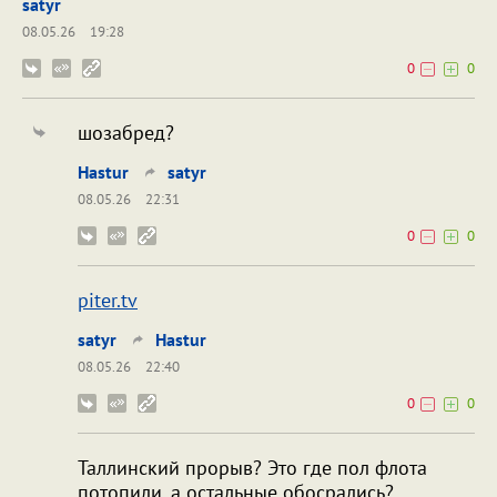
satyr
08.05.26
19:28
0
0
шозабред?
Hastur
satyr
08.05.26
22:31
0
0
piter.tv
satyr
Hastur
08.05.26
22:40
0
0
Таллинский прорыв? Это где пол флота
потопили, а остальные обосрались?