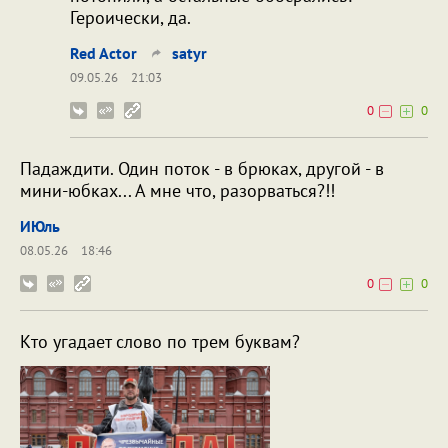
Героически, да.
Red Actor
satyr
09.05.26
21:03
0
0
Падаждити. Один поток - в брюках, другой - в
мини-юбках... А мне что, разорваться?!!
ИЮль
08.05.26
18:46
0
0
Кто угадает слово по трем буквам?