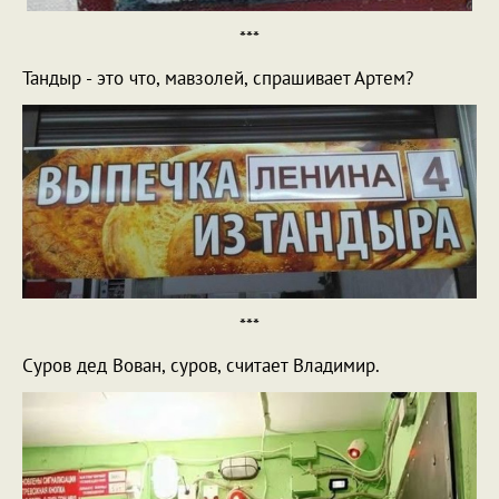
***
Тандыр - это что, мавзолей, спрашивает Артем?
***
Суров дед Вован, суров, считает Владимир.