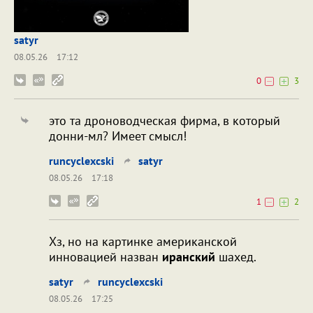
satyr
08.05.26
17:12
0
3
это та дроноводческая фирма, в который
донни-мл? Имеет смысл!
runcyclexcski
satyr
08.05.26
17:18
1
2
Хз, но на картинке американской
инновацией назван
иранский
шахед.
satyr
runcyclexcski
08.05.26
17:25