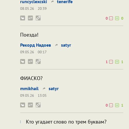
runcyclexcski
tenerife
08.05.26
20:39
0
0
Поезда!
Рекорд Надоев
satyr
09.05.26
00:17
1
1
ФИАСКО?
mmikhail
satyr
09.05.26
13:05
0
1
Кто угадает слово по трем буквам?