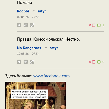
Помада
Roobbi
satyr
09.05.26
22:55
0
1
Правда. Комсомольская. Честно.
No Kangaroos
satyr
10.05.26
07:54
0
0
Здесь больше:
www.facebook.com