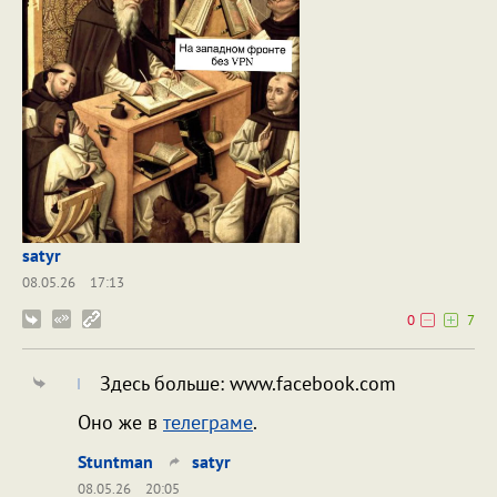
satyr
08.05.26
17:13
0
7
Здесь больше: www.facebook.com
Оно же в
телеграме
.
Stuntman
satyr
08.05.26
20:05