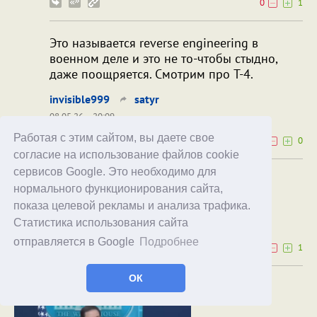
0
1
Это называется reverse engineering в
военном деле и это не то-чтобы стыдно,
даже поощряется. Смотрим про T-4.
invisible999
satyr
08.05.26
20:09
Работая с этим сайтом, вы даете свое
0
0
согласие на использование файлов cookie
сервисов Google. Это необходимо для
Вероятно, Ту-4.
нормального функционирования сайта,
Paranoid
invisible999
показа целевой рекламы и анализа трафика.
Статистика использования сайта
10.05.26
01:34
отправляется в Google
Подробнее
0
1
ОК
Цели СВО должны быть достигнуты!