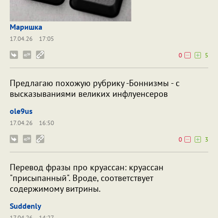
Маришка
17.04.26
17:05
0
5
Предлагаю похожую рубрику -Боннизмы - с
высказываниями великих инфлуенсеров
ole9us
17.04.26
16:50
0
3
Перевод фразы про круассан: круассан
"присыпанный". Вроде, соответствует
содержимому витрины.
Suddenly
17.04.26
14:27