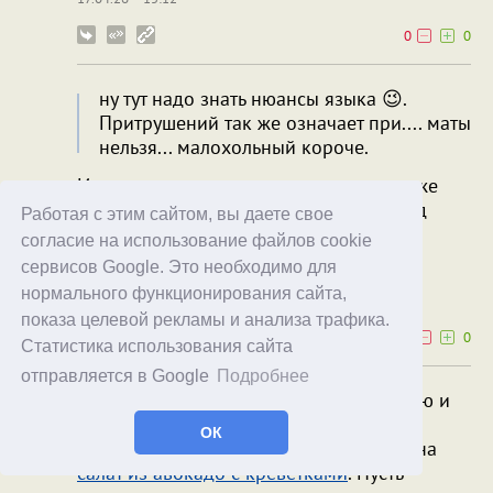
0
0
ну тут надо знать нюансы языка 😉.
Притрушений так же означает при.... маты
нельзя... малохольный короче.
И что, это переносное значение сразу же
вытесняет основное? Даже когда перед
Работая с этим сайтом, вы даете свое
глазами
реально
круассан в обсыпке?
согласие на использование файлов cookie
сервисов Google. Это необходимо для
Bаsil IV
sergiy.fakas
нормального функционирования сайта,
17.04.26
16:16
показа целевой рекламы и анализа трафика.
1
0
Статистика использования сайта
отправляется в Google
Подробнее
Реально круассан*
, обмазанный глазурью и
дополнительно чем-то обсыпанный,
ОК
вызывает единственную ассоциацию - на
салат из авокадо с креветками
. Пусть