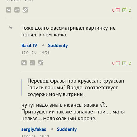
0
2
Тоже долго рассматривал картинку, не
понял, в чём ха-ха.
Bаsil IV
Suddenly
17.04.26
14:34
0
2
Перевод фразы про круассан: круассан
"присыпанный". Вроде, соответствует
содержимому витрины.
ну тут надо знать нюансы языка 😉.
Притрушений так же означает при.... маты
нельзя... малохольный короче.
sergiy.fakas
Suddenly
17.04.26
15:12