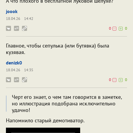
А что плохого в бесплатной луковой шелухе?
joook
18.04.26
14:42
0
0
Главное, чтобы сепулька (или бутявка) была
кузявая.
denizk0
18.04.26
14:35
0
0
Черт его знает, о чем там говорится в заметке,
но иллюстрация подобрана исключительно
удачно!
Напомнило старый демотиватор.