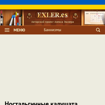
Баннизмы
МЕНЮ
Ностальгичные калушата