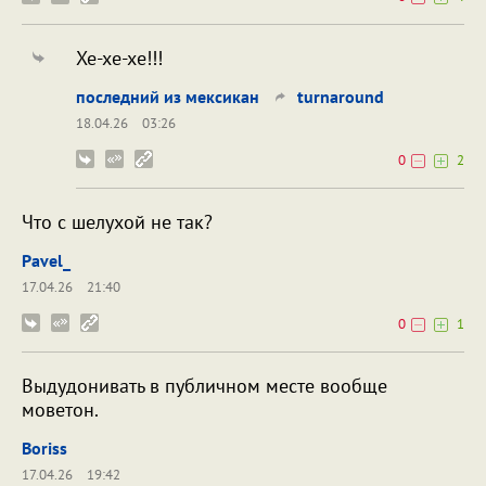
Хе-хе-хе!!!
последний из мексикан
turnaround
18.04.26
03:26
0
2
Что с шелухой не так?
Pavel_
17.04.26
21:40
0
1
Выдудонивать в публичном месте вообще
моветон.
Boriss
17.04.26
19:42