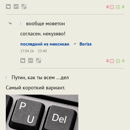
0
0
вообще моветон
согласен. некузяво!
последний из мексикан
Boriss
17.04.26
23:40
0
0
Путин, как ты всем …дел
Самый короткий вариант.