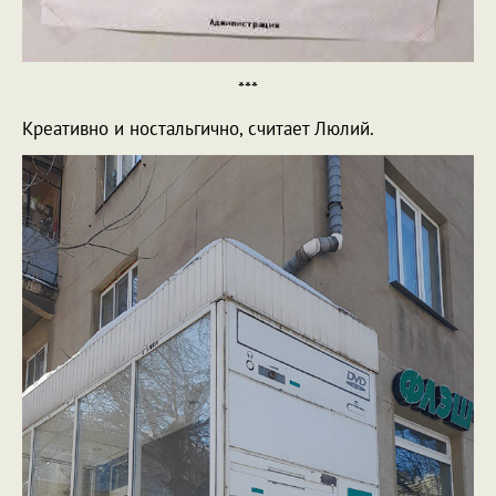
***
Креативно и ностальгично, считает Люлий.