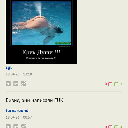
sgl
18.04.26
13:10
0
1
Бивис, они написали FUK
turnaround
18.04.26
00:57
0
4