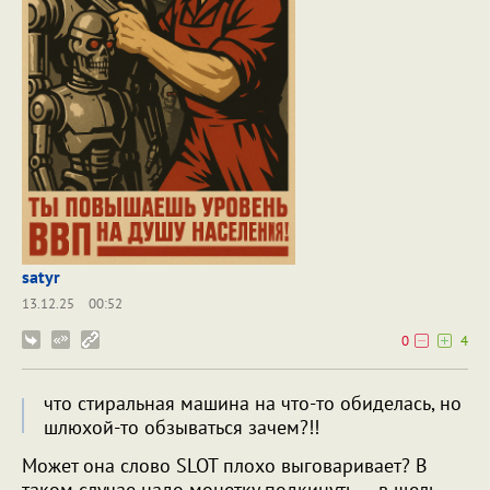
satyr
13.12.25
00:52
0
4
что стиральная машина на что-то обиделась, но
шлюхой-то обзываться зачем?!!
Может она слово SLOT плохо выговаривает? В
таком случае надо монетку подкинуть ... в щель.