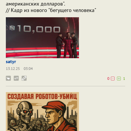
американских долларов".
// Кадр из нового "бегущего человека"
satyr
13.12.25
03:04
0
1