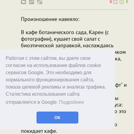
0
0
Произношение навеяло:
В кафе ботанического сада, Карен (с
фотографии), кушает свой салат с
биоэтической заправкой, наслаждаясь
прекрасным полднем. За соседни столиком
трое работяг в форме сотрудников парка,
Работая с этим сайтом, вы даете свое
оживленно спорят:
согласие на использование файлов cookie
- Я вам говрою это будет "Фуурхт"
сервисов Google. Это необходимо для
- Да какой "Фуурхт", это точно "Фырррт"
нормального функционирования сайта,
- Да нет же, горячится третий. Это "Хрухфт" и
показа целевой рекламы и анализа трафика.
никак иначе!
Статистика использования сайта
Карен, подходит к их столику и с высоты
отправляется в Google
Подробнее
своего образования и оциального статуса:
- Простите, господа, что вмешиваюсь, но это
пишется как "Ф-Р-У-К-Т" и никак иначе.
ОК
Закочив свое выступление, Карен гордо
покидает кафе.