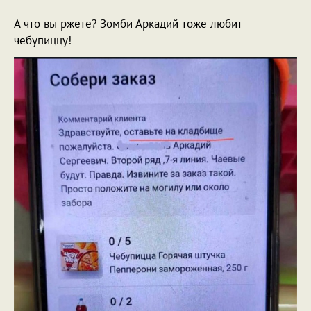
А что вы ржете? Зомби Аркадий тоже любит
чебупиццу!