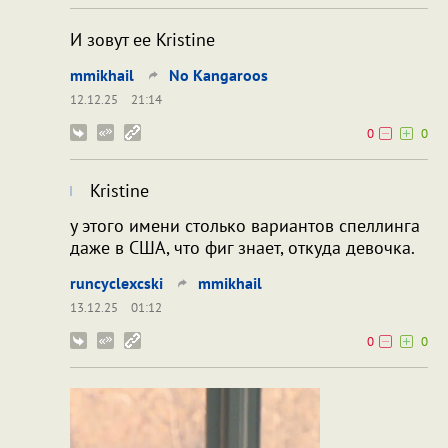
И зовут ее Kristine
mmikhail
No Kangaroos
12.12.25
21:14
0
0
Kristine
у этого имени столько вариантов спеллинга
даже в США, что фиг знает, откуда девочка.
runcyclexcski
mmikhail
13.12.25
01:12
0
0