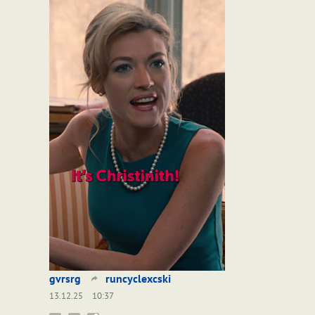
gvrsrg
runcyclexcski
13.12.25
10:37