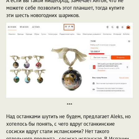
А если вы такой нищеброд, замечает Антон, что не
можете себе позволить этот планшет, тогда купите
эти шесть новогодних шариков.
***
Над останками шутить не будем, предлагает Aleks, но
хотелось бы понять, с чего вдруг останкинские
сосиски вдруг стали испанскими? Нет такого
отдельного продукта - сосиска испанская. В Испании