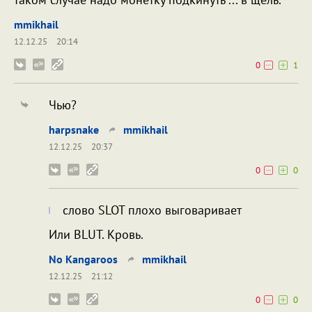
mmikhail
12.12.25
20:14
0
1
Чью?
harpsnake
mmikhail
12.12.25
20:37
0
0
слово SLOT плохо выговаривает
Или BLUT. Кровь.
No Kangaroos
mmikhail
12.12.25
21:12
0
0