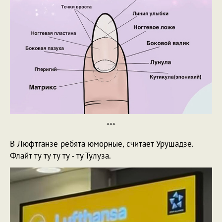
***
В Люфтганзе ребята юморные, считает Урушадзе.
Флайт ту ту ту ту - ту Тулуза.