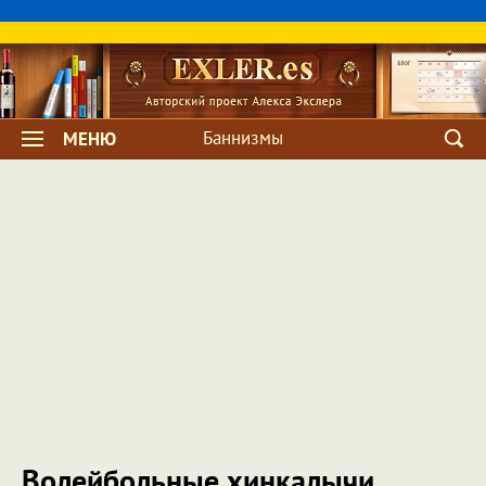
Баннизмы
МЕНЮ
Волейбольные хинкалычи