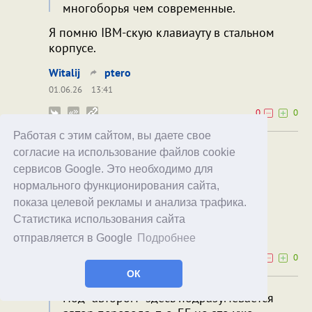
многоборья чем современные.
Я помню IBM-скую клавиауту в стальном
корпусе.
Witalij
ptero
01.06.26
13:41
0
0
Работая с этим сайтом, вы даете свое
Бхагавад-гита в Мордоре - тоже иноагент
согласие на использование файлов cookie
сервисов Google. Это необходимо для
Под "автором" здесь подразумевается автор
нормального функционирования сайта,
перевода, т. е. БГ, но это уже неважно.
показа целевой рекламы и анализа трафика.
Рекорд Надоев
Статистика использования сайта
30.05.26
10:49
отправляется в Google
Подробнее
0
0
ОК
Под "автором" здесь подразумевается