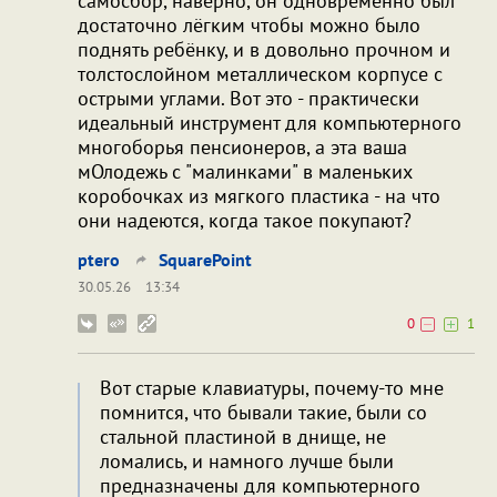
самосбор, наверно, он одновременно был
достаточно лёгким чтобы можно было
поднять ребёнку, и в довольно прочном и
толстослойном металлическом корпусе с
острыми углами. Вот это - практически
идеальный инструмент для компьютерного
многоборья пенсионеров, а эта ваша
мОлодежь с "малинками" в маленьких
коробочках из мягкого пластика - на что
они надеются, когда такое покупают?
ptero
SquarePoint
30.05.26
13:34
0
1
Вот старые клавиатуры, почему-то мне
помнится, что бывали такие, были со
стальной пластиной в днище, не
ломались, и намного лучше были
предназначены для компьютерного