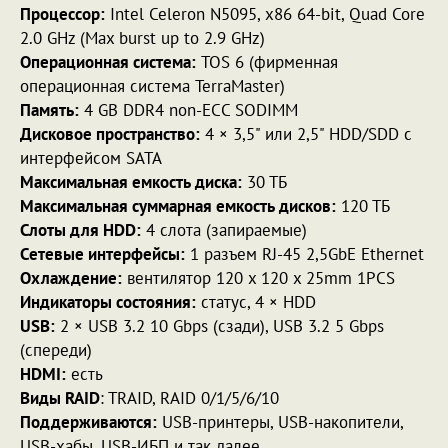
Процессор:
Intel Celeron N5095, x86 64-bit, Quad Core
2.0 GHz (Max burst up to 2.9 GHz)
Операционная система:
TOS 6 (фирменная
операционная система TerraMaster)
Память:
4 GB DDR4 non-ECC SODIMM
Дисковое пространство:
4 × 3,5" или 2,5" HDD/SDD с
интерфейсом SATA
Максимальная емкость диска:
30 ТБ
Максимальная суммарная емкость дисков:
120 ТБ
Слоты для HDD:
4 слота (запираемые)
Сетевые интерфейсы:
1 разъем RJ-45 2,5GbE Ethernet
Охлаждение:
вентилятор 120 x 120 x 25mm 1PCS
Индикаторы состояния:
статус, 4 × HDD
USB:
2 × USB 3.2 10 Gbps (сзади), USB 3.2 5 Gbps
(спереди)
HDMI:
есть
Виды RAID
: TRAID, RAID 0/1/5/6/10
Поддерживаются:
USB-принтеры, USB-накопители,
USB-хабы, USB-ИБП и так далее