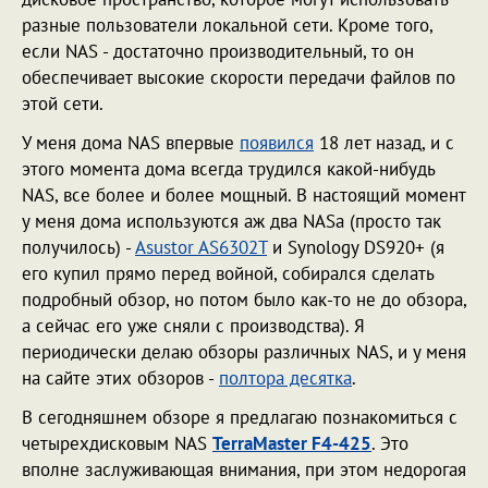
разные пользователи локальной сети. Кроме того,
если NAS - достаточно производительный, то он
обеспечивает высокие скорости передачи файлов по
этой сети.
У меня дома NAS впервые
появился
18 лет назад, и с
этого момента дома всегда трудился какой-нибудь
NAS, все более и более мощный. В настоящий момент
у меня дома используются аж два NASa (просто так
получилось) -
Asustor AS6302T
и Synology DS920+ (я
его купил прямо перед войной, собирался сделать
подробный обзор, но потом было как-то не до обзора,
а сейчас его уже сняли с производства). Я
периодически делаю обзоры различных NAS, и у меня
на сайте этих обзоров -
полтора десятка
.
В сегодняшнем обзоре я предлагаю познакомиться с
четырехдисковым NAS
TerraMaster F4-425
. Это
вполне заслуживающая внимания, при этом недорогая