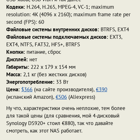
Кодеки:
H.264, H.265, MPEG-4, VC-1; maximum
resolution: 4K (4096 x 2160); maximum frame rate per
second (FPS): 60
Файловые системы внутренних дисков:
BTRFS, EXT4
Файловые системы подключаемых дисков:
EXT3,
EXT4, NTFS, FAT32, HFS+, BTRFS
Кнопки:
питание, сброс
Дисплей:
нет
Габариты:
222 x 179 x 154 мм
Масса:
2,1 кг (без жестких дисков)
Энергопотребление:
33 Вт
Цена:
$366
(на сайте производителя),
€390
(испанский Amazon),
€506
(Aliexpress)
Ну что, характеристики очень неплохие, тем более
для такой цены (для сравнения, мой 4-дисковый
Synology DS920+ стоил €880), так что давайте
смотреть, как этот NAS работает.