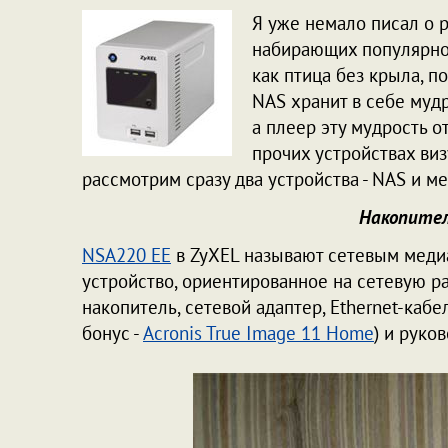
Я уже немало писал о 
набирающих популярнос
как птица без крыла, п
NAS хранит в себе муд
а плеер эту мудрость о
прочих устройствах ви
рассмотрим сразу два устройства - NAS и 
Накопител
NSA220 EE
в ZyXEL называют сетевым медиас
устройство, ориентированное на сетевую ра
накопитель, сетевой адаптер, Ethernet-каб
бонус -
Acronis True Image 11 Home
) и руко