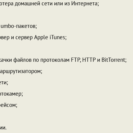
ютера домашней сети или из Интернета;
Jumbo-пакетов;
р и сервер Apple iTunes;
чки файлов по протоколам FTP, HTTP и BitTorrent;
маршрутизатором;
ти;
отокамер;
фейсом;
ии.