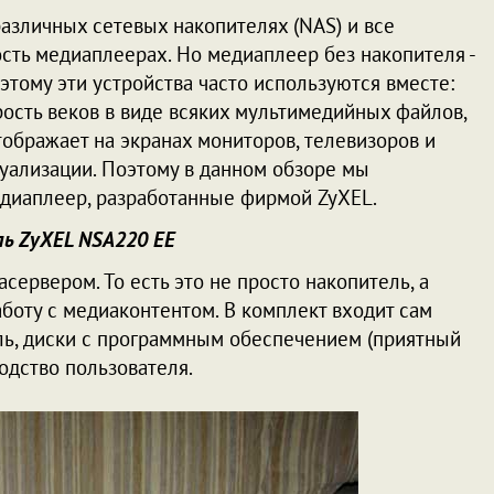
различных сетевых накопителях (NAS) и все
ть медиаплеерах. Но медиаплеер без накопителя -
оэтому эти устройства часто используются вместе:
рость веков в виде всяких мультимедийных файлов,
тображает на экранах мониторов, телевизоров и
зуализации. Поэтому в данном обзоре мы
медиаплеер, разработанные фирмой ZyXEL.
ь ZyXEL NSA220 EE
ервером. То есть это не просто накопитель, а
боту с медиаконтентом. В комплект входит сам
ель, диски с программным обеспечением (приятный
водство пользователя.