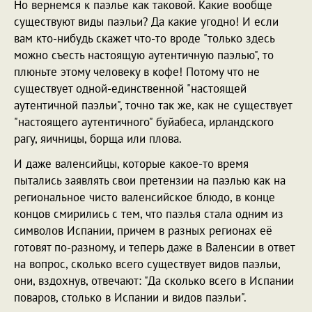
Но вернемся к паэлье как таковой. Какие вообще
существуют виды паэльи? Да какие угодно! И если
вам кто-нибудь скажет что-то вроде "только здесь
можно съесть настоящую аутентичную паэлью", то
плюньте этому человеку в кофе! Потому что не
существует одной-единственной "настоящей
аутентичной паэльи", точно так же, как не существует
"настоящего аутентичного" буйабеса, ирландского
рагу, яичницы, борща или плова.
И даже валенсийцы, которые какое-то время
пытались заявлять свои претензии на паэлью как на
региональное чисто валенсийское блюдо, в конце
концов смирились с тем, что паэлья стала одним из
символов Испании, причем в разных регионах её
готовят по-разному, и теперь даже в Валенсии в ответ
на вопрос, сколько всего существует видов паэльи,
они, вздохнув, отвечают: "Да сколько всего в Испании
поваров, столько в Испании и видов паэльи".