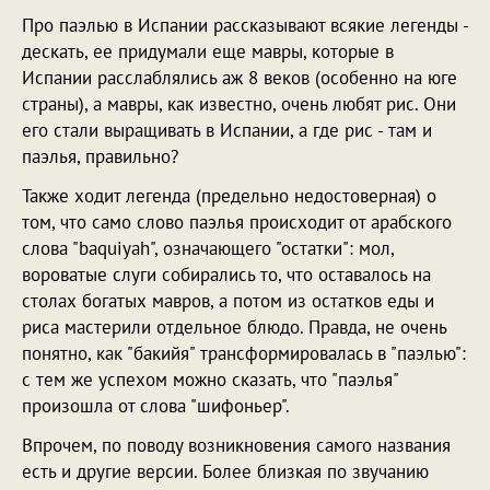
Про паэлью в Испании рассказывают всякие легенды -
дескать, ее придумали еще мавры, которые в
Испании расслаблялись аж 8 веков (особенно на юге
страны), а мавры, как известно, очень любят рис. Они
его стали выращивать в Испании, а где рис - там и
паэлья, правильно?
Также ходит легенда (предельно недостоверная) о
том, что само слово паэлья происходит от арабского
слова "baquiyah", означающего "остатки": мол,
вороватые слуги собирались то, что оставалось на
столах богатых мавров, а потом из остатков еды и
риса мастерили отдельное блюдо. Правда, не очень
понятно, как "бакийя" трансформировалась в "паэлью":
с тем же успехом можно сказать, что "паэлья"
произошла от слова "шифоньер".
Впрочем, по поводу возникновения самого названия
есть и другие версии. Более близкая по звучанию