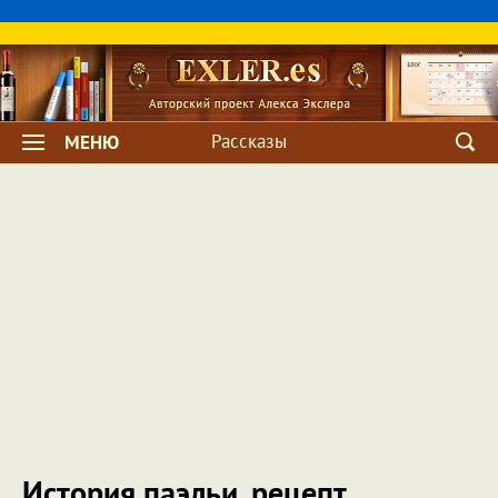
Рассказы
МЕНЮ
История паэльи, рецепт