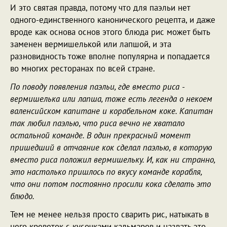
И это святая правда, потому что для паэльи нет
одного-единственного канонического рецепта, и даже
вроде как основа основ этого блюда рис может быть
заменен вермишелькой или лапшой, и эта
разновидность тоже вполне популярна и попадается
во многих ресторанах по всей стране.
По поводу появления паэльи, где вместо риса -
вермишелька или лапша, тоже есть легенда о некоем
валенсийском капитане и корабельном коке. Капитан
так любил паэлью, что риса вечно не хватало
остальной команде. В один прекрасный момент
пришедший в отчаяние кок сделал паэлью, в которую
вместо риса положил вермишельку. И, как ни странно,
это настолько пришлось по вкусу команде корабля,
что они потом постоянно просили кока сделать это
блюдо.
Тем не менее нельзя просто сварить рис, натыкать в
него креветок с кусочками кальмаров и назвать это