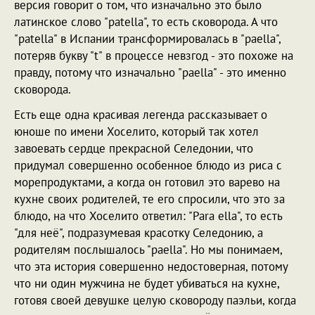
версия говорит о том, что изначально это было
латинское слово "patella", то есть сковорода. А что
"patella" в Испании трансформировалась в "paella",
потеряв букву "t" в процессе невзгод - это похоже на
правду, потому что изначально "paella" - это именно
сковорода.
Есть еще одна красивая легенда рассказывает о
юноше по имени Хоселито, который так хотел
завоевать сердце прекрасной Селедонии, что
придумал совершенно особенное блюдо из риса с
морепродуктами, а когда он готовил это варево на
кухне своих родителей, те его спросили, что это за
блюдо, на что Хоселито ответил: "Para ella", то есть
"для неё", подразумевая красотку Селедонию, а
родителям послышалось "paella". Но мы понимаем,
что эта история совершенно недостоверная, потому
что ни один мужчина не будет убиваться на кухне,
готовя своей девушке целую сковороду паэльи, когда