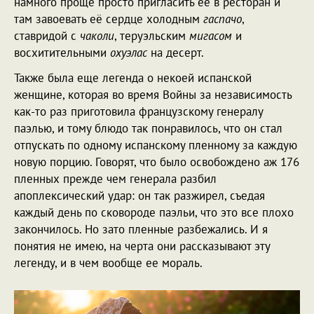
намного проще просто пригласить её в ресторан и
там завоевать её сердце холодным
гаспачо
,
ставридой с
чаколи
, теруэльским
мигасом
и
восхитительными
охуэлас
на десерт.
Также была еще легенда о некоей испанской
женщине, которая во время Войны за независимость
как-то раз приготовила французскому генералу
паэлью, и тому блюдо так понравилось, что он стал
отпускать по одному испанскому пленному за каждую
новую порцию. Говорят, что было освобождено аж 176
пленных прежде чем генерала разбил
апоплексический удар: он так разжирел, съедая
каждый день по сковороде паэльи, что это все плохо
закончилось. Но зато пленные разбежались. И я
понятия не имею, на черта они рассказывают эту
легенду, и в чем вообще ее мораль.