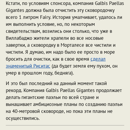
Кстати, по условиям спонсора, компания Galbis Paellas
Gigantes должна была отчистить эту сковородочку
всего 1 литром Fairy. История умалчивает, удалось ли
им выполнить условие, но, по некоторым
свидетельствам, возились они столько, что уже в
Виллабаджо жители храпели во все носовые
завертки, а сковородку в Морталесе все чистили и
чистили. Я думаю, им надо было ее просто в море
бросить для очистки, как в свое время
сделал
знаменитый Риситас
(да будет земля ему пухом, он
умер в прошлом году, бедняга).
И это был последний на данный момент такой
рекорд. Компания Galbis Paellas Gigantes продолжает
делать гигантские паэльи по всей стране и
вынашивает амбициозные планы по созданию паэльи
на 40-метровой сковороде, но пока эти планы не
осуществились.