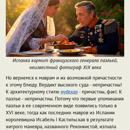
Испанка кормит французского генерала паэльей,
неизвестный фотограф XIX века
Но вернемся к маврам и их возможной причастности
к этому блюду. Вердикт высокого суда - непричастны!
К архитектурному стилю
мудехар
- причастны, факт. К
паэлье - непричастны. Потому что первые упоминания
паэльи в ее современном виде появились только в
XVI веке, тогда как последних мавров из Испании
королевишна Исабель I Кастильская в результате
хитрого маневра, названного Реконкистой, изгнала