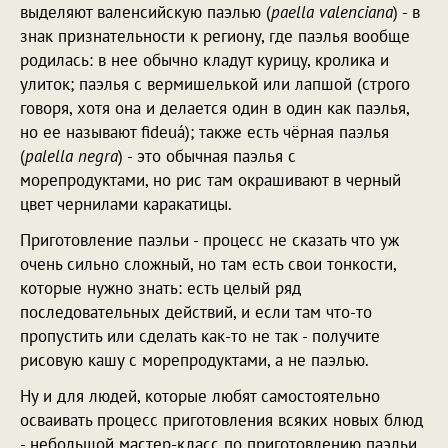
выделяют валенсийскую паэлью (
paella valenciana
) - в
знак признательности к региону, где паэлья вообще
родилась: в нее обычно кладут курицу, кролика и
улиток; паэлья с вермишелькой или лапшой (строго
говоря, хотя она и делается один в один как паэлья,
но ее называют fideuá); также есть чёрная паэлья
(
palella negra
) - это обычная паэлья с
морепродуктами, но рис там окрашивают в черный
цвет чернилами каракатицы.
Приготовление паэльи - процесс не сказать что уж
очень сильно сложный, но там есть свои тонкости,
которые нужно знать: есть целый ряд
последовательных действий, и если там что-то
пропустить или сделать как-то не так - получите
рисовую кашу с морепродуктами, а не паэлью.
Ну и для людей, которые любят самостоятельно
осваивать процесс приготовления всяких новых блюд
- небольшой мастер-класс по приготовлению паэльи