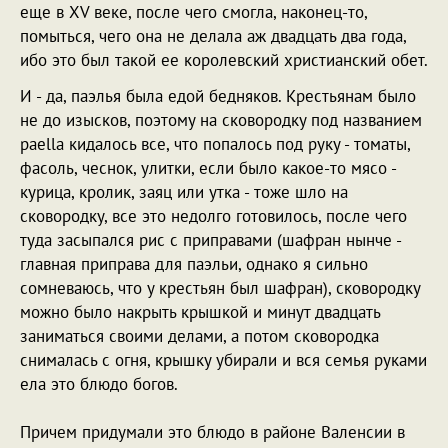
еще в XV веке, после чего смогла, наконец-то,
помыться, чего она не делала аж двадцать два года,
ибо это был такой ее королевский христианский обет.
И - да, паэлья была едой бедняков. Крестьянам было
не до изысков, поэтому на сковородку под названием
paella кидалось все, что попалось под руку - томаты,
фасоль, чеснок, улитки, если было какое-то мясо -
курица, кролик, заяц или утка - тоже шло на
сковородку, все это недолго готовилось, после чего
туда засыпался рис с приправами (шафран нынче -
главная приправа для паэльи, однако я сильно
сомневаюсь, что у крестьян был шафран), сковородку
можно было накрыть крышкой и минут двадцать
заниматься своими делами, а потом сковородка
снималась с огня, крышку убирали и вся семья руками
ела это блюдо богов.
Причем придумали это блюдо в районе Валенсии в