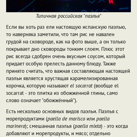
Типичная российская "паэлья"
Если вы хоть раз ели настоящую испанскую паэлью,
то наверняка заметили, что там рис не навален
грудой на сковороде, как на фото выше, а он только
покрывает дно сковороды тонким слоем. Плюс этот
рис всегда сдобрен очень вкусным соусом, который
придает особую прелесть данному блюду. Также
принято считать, что важная составляющая настоящей
паэльи является хрустящая карамелизированная
корочка, которую называют
el socarrat
(вообще el
socarrat - это плитка из обожженной глины, само
слово означает "обожжённый").
Есть несколько основных видов паэльи. Паэлья с
морепродуктами (
paella de marisco
или
paella
marinera
); смешанная паэлья (
paella mixta
) - это когда
добавляют и морепродукты, и мясо; отдельно